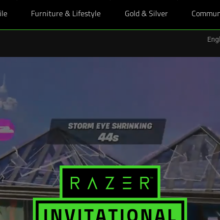
ile
Furniture & Lifestyle
Gold & Silver
Commun
Engl
oy upsized education perks, plus bonus Razer skin with any eligible Raze