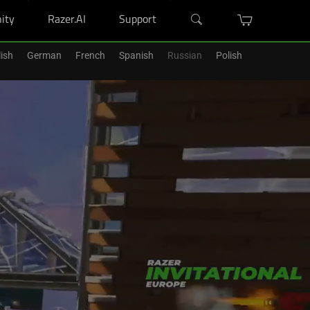
ity
Razer.AI
Support
ish
German
French
Spanish
Russian
Polish
r Blade purchase.
Shop Now
>