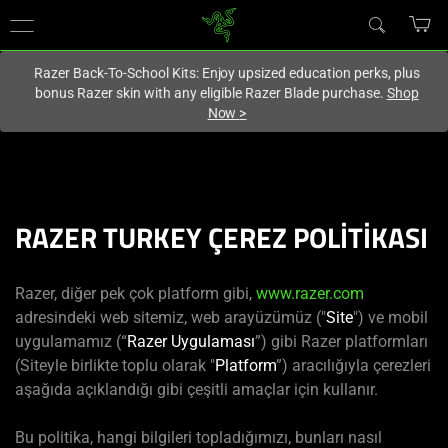
You are currently on the
United States
site.
Razer Back-To-School Kits: Enjoy upsized education perks, plus
bonus Razer skin with any eligible Razer Blade purchase.
Shop
Now
>
RAZER TURKEY ÇEREZ POLİTİKASI
Razer, diğer pek çok platform gibi,
www.razer.com
adresindeki web sitemiz, web arayüzümüz ("
Site
") ve mobil
uygulamamız (“
Razer Uygulaması
”) gibi Razer platformları
(Siteyle birlikte toplu olarak "
Platform
”) aracılığıyla çerezleri
aşağıda açıklandığı gibi çeşitli amaçlar için kullanır.
Bu politika, hangi bilgileri topladığımızı, bunları nasıl