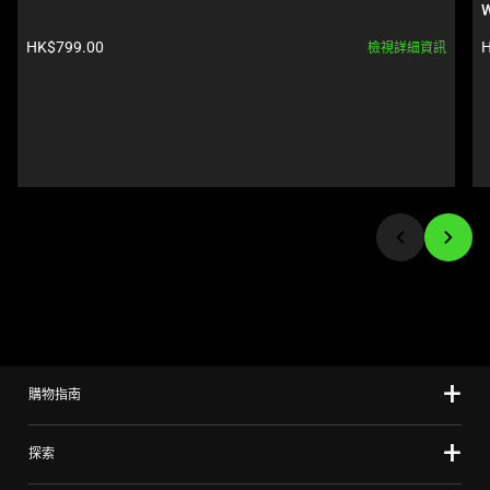
Use
W
Next
產品價格:
HK$799.00
H
檢視詳細資訊
and
Previous
buttons
to
navigate,
or
jump
to
a
slide
using
the
slide
購物指南
dots.
探索