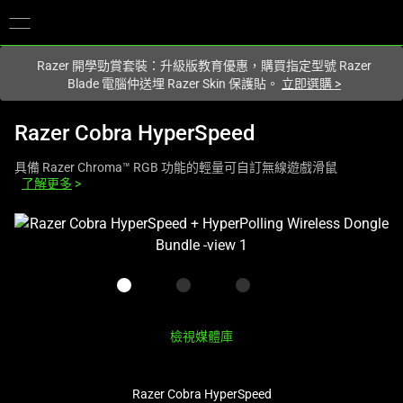
您目前在
Hong Kong (香港)
網站.
Razer 開學勁賞套裝：升級版教育優惠，購買指定型號 Razer
Blade 電腦仲送埋 Razer Skin 保護貼。
立即選購
>
Razer Cobra HyperSpeed
具備 Razer Chroma™ RGB 功能的輕量可自訂無線遊戲滑鼠
了解更多
>
This
is
a
carousel
with
one
檢視媒體庫
large
image
Razer Cobra HyperSpeed
and