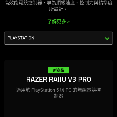
visuals
高效能電競控制器，專為頂級速度、控制力與精準度
in
所
設計
。
this
video
了解更多
>
animation
only
Triggering
support
the
what
select
is
menu
spoken;
below
the
will
新商品
visuals
update
RAZER RAIJU V3 PRO
do
the
not
content
provide
適用於 PlayStation 5 與 PC 的無線電競控
of
additional
制器
this
information.
page.