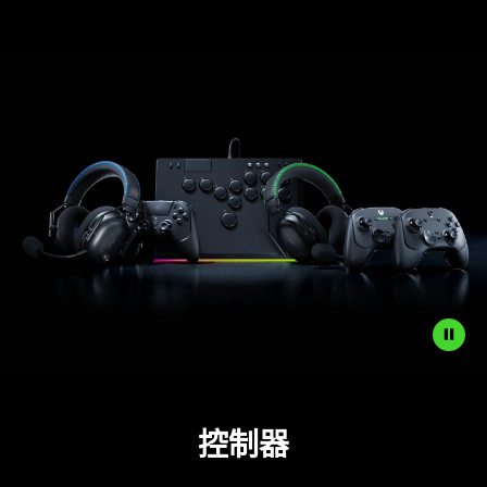
and
Accessories
Description
not
控
制器
needed:
The