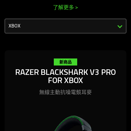
了解更多
>
Triggering
the
select
menu
below
will
新商品
update
RAZER BLACKSHARK V3 PRO
the
FOR XBOX
content
of
this
無線主動抗噪電競
耳麥
page.