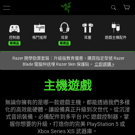
您目前在
Hong Kong (香港)
網站.
控制器
格鬥搖桿
耳麥
耳塞
遊戲主機配件
Razer 開學勁賞套裝：升級版教育優惠，購買指定型號 Razer
Blade 電腦仲送埋 Razer Skin 保護貼。
立即選購
>
主
主機遊戲
機
遊
無論你擁有的是哪一款遊戲主機，都能透過我們多樣
化的高效能硬體，讓設備真正升級到次世代。從沉浸
戲
式音訊裝備、必備配件到多平台 PC 遊戲控制器，掌
握你想要的升級，打造你的完美 PlayStation 5 或
Gear
Xbox Series X|S 武
器庫
。