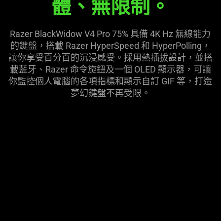
體、無
限制
。
the
page
to
Razer BlackWidow V4 Pro 75% 具備 4K Hz 無線能力
be
的鍵盤，搭載 Razer HyperSpeed 和 HyperPolling，
updated.
讓你享受百分百的沉浸感受。採用熱插拔設計，並搭
載藍牙、Razer 命令旋鈕及一個 OLED 顯示器，可讓
你監控個人電腦的各項指標和顯示自訂 GIF 等，打造
夢幻鍵盤不再
受限
。