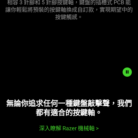
相容 3 針腳和 5 針腳按鍵軸，鍵盤的插槽式 PCB 能
讓你輕鬆將預裝的按鍵軸換成自訂款，實現期望中的
按鍵
觸感
。
無論你追求任何一種鍵盤敲擊聲，我們
都有適合的按
鍵軸
。
深入瞭解 Razer 機械軸
>