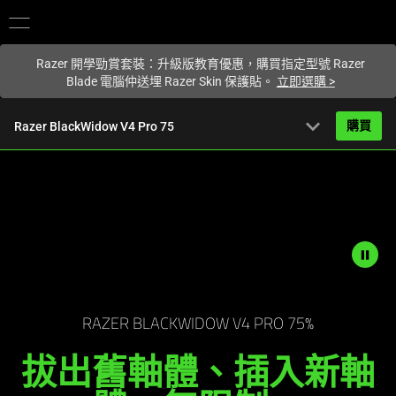
您目前在
Hong Kong (香港)
網站.
Razer 開學勁賞套裝：升級版教育優惠，購買指定型號 Razer
Blade 電腦仲送埋 Razer Skin 保護貼。
立即選購
>
expand_more
購買
Razer BlackWidow V4 Pro 75
HK$2,299.00
起
產品簡介
FAQ
Activating
產品規格
this
element
will
RAZER BLACKWIDOW V4 PRO 75%
cause
拔出舊軸體、插入新軸
content
on