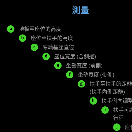
測量
445
地板至座位的高度
a
-
165
座位至扶手的高度
b
545
-
690
底輪基座直徑
c
毫
290
毫
555
座位寬度
(含側邊)
d
米
毫
米
毫
430
坐墊寬度
(前側)
e
米
米
毫
340
坐墊寬度
(後側)
f
米
毫
扶手至扶手的距離
g
米
46
(扶手內側距離)
-
扶手側向調
h
51
扶手可
i
毫
35
行程
米
毫
座
j