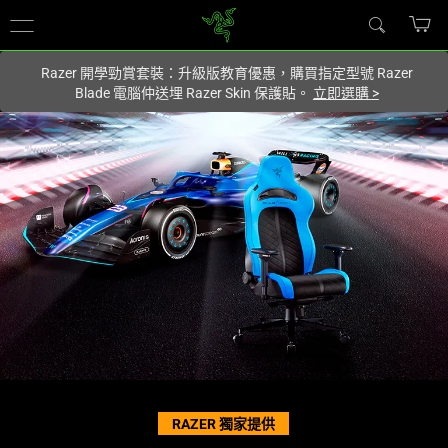
您目前在
Hong Kong (香港)
網站.
Razer 開學勁賞套裝：升級版教育優惠，購買指定型號 Razer
Blade 電腦仲送埋 Razer Skin 保護貼。
立即選購
>
極
致
舒
適
的
電
競
RAZER 獨家提供