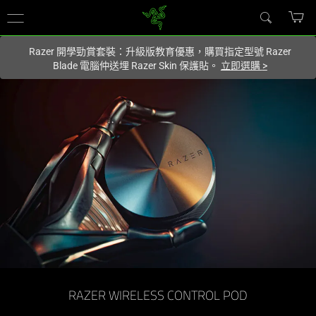
您目前在
Hong Kong (香港)
網站.
Razer 開學勁賞套裝：升級版教育優惠，購買指定型號 Razer
Blade 電腦仲送埋 Razer Skin 保護貼。
立即選購
>
Razer
Wireless
Control
Pod
-
藍
牙
RAZER WIRELESS CONTROL POD