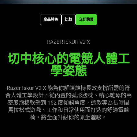
the
page
to
產品特色
比較
立即購買
be
updated.
RAZER ISKUR V2 X
切中核心的電競人體工
學
姿態
Razer Iskur V2 X 能為你解鎖維持長效支撐所需的符
合人體工學設計。從內置的弧形腰枕、精心雕琢的高
密度泡棉軟墊到 152 度傾斜角度，這款專為長時間
馬拉松式遊戲、工作和日常使用而打造的舒適電競
椅，將全面升級你的乘坐
體驗
。