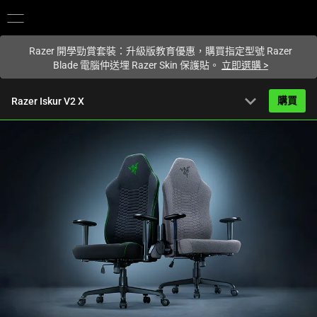
您目前在
Hong Kong (香港)
網站.
Razer 開學勁賞套裝：升級版教育優惠，購買指定型號 Razer
Blade 電腦仲送埋 Razer Skin 保護貼。
立即選購
>
expand_more
購買
Razer Iskur V2 X
HK$2,499.00
起
產品簡介
FAQ
Activating
產品規格
this
element
will
cause
content
on