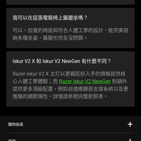
我可以在這張電競椅上盤腿
坐嗎
？
可以。加寬的椅座與符合人體工學的設計，能完美容
納多種坐姿，盤腿也完全沒
問題
。
Iskur V2 X 和 Iskur V2 NewGen 有什麼
不同
？
Razer Iskur V2 X 主打以更親民好入手的價格提供核
心人體工學體驗；而
Razer Iskur V2 NewGen
則額外
提供更多頂級配置，例如自適應腰部支撐系統以及更
進階的調節彈性。詳情請參閱完整對
照表
。
購物指南