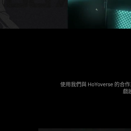
Description
not
needed:
The
visuals
in
this
video
使用我們與 HoYoverse
animation
戲
only
support
what
is
spoken;