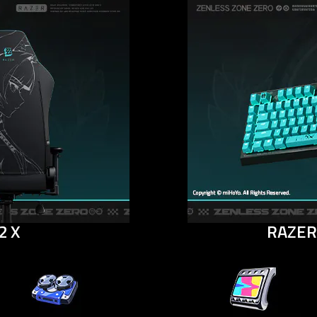
2 X
RAZER