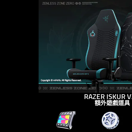
the
visuals
do
not
provide
additional
information.
RAZER ISKUR V
額外遊戲道具