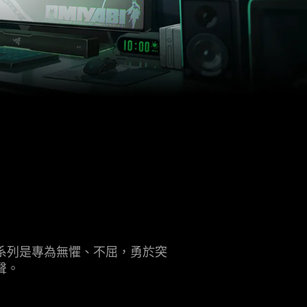
》系列是專為無懼、不屈，勇於突
聲
。