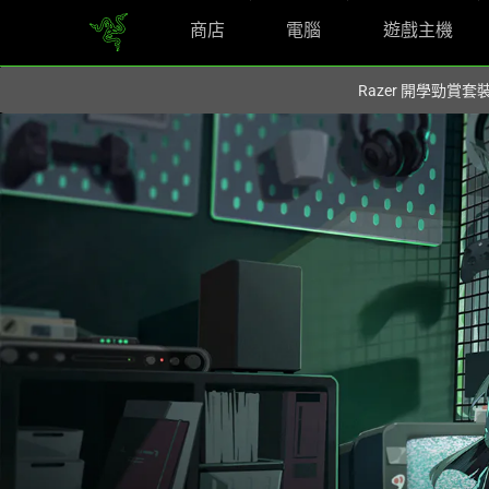
商店
電腦
遊戲主機
您目前在
Hong Kong (香港)
網站.
Razer 開學勁賞套