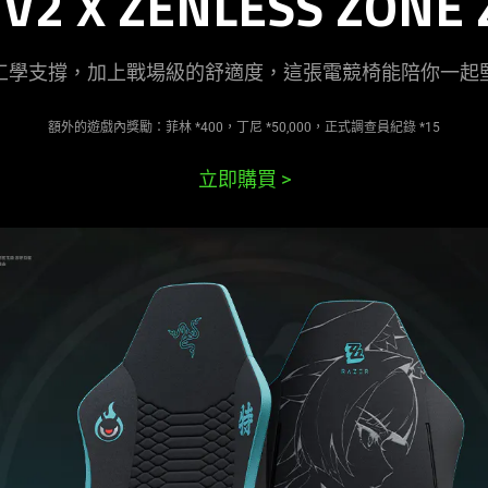
 V2 X ZENLESS ZONE 
工學支撐，加上戰場級的舒適度，這張電競椅能陪你一起
額外的遊戲內獎勵：菲林 *400，丁尼 *50,000，正式調查員紀錄 *15
立即購買
>