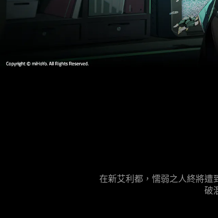
在新艾利都，懦弱之人終將遭到
破