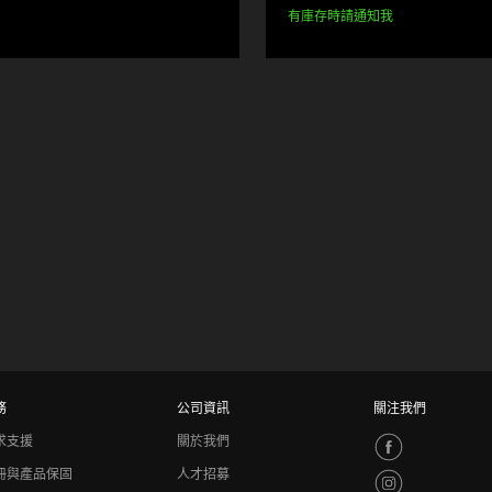
價
有庫存時請通知我
格:
務
公司資訊
關注我們
求支援
關於我們
冊與產品保固
人才招募