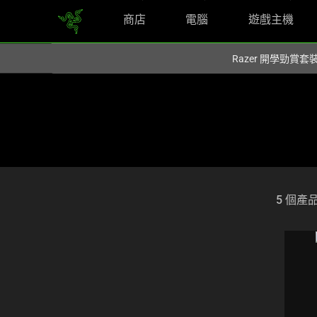
商店
電腦
遊戲主機
您目前在
Hong Kong (香港)
網站.
Razer 開學勁賞套
5 個產
Selection
of
filter
and
sorting
options
below