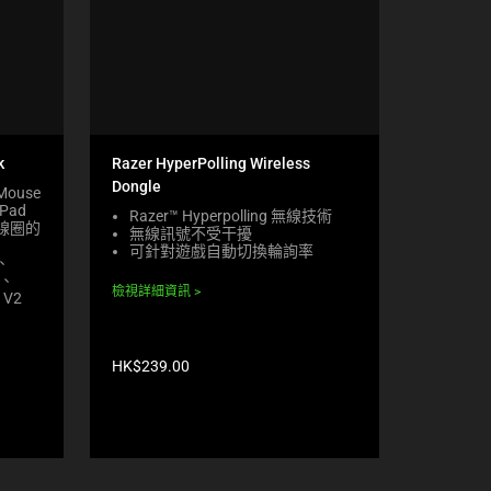
k
Razer HyperPolling Wireless
Dongle
ouse
 Pad
Razer™ Hyperpolling 無線技術
準線圈的
無線訊號不受干擾
可針對遊戲自動切換輪詢率
K、
o、
檢視詳細資訊
 V2
產
HK$239.00
品
價
格: