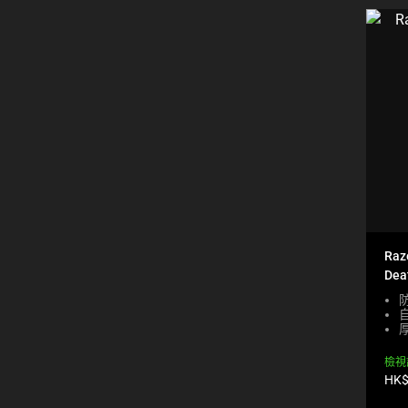
Raz
Dea
厚
檢視
產
HK$
品
價