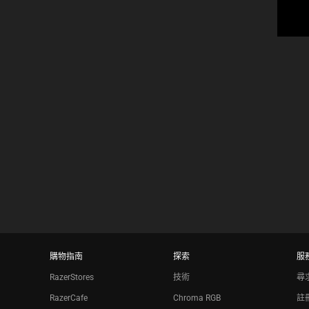
格:
購物指南
探索
服
RazerStores
技術
尋
RazerCafe
Chroma RGB
註