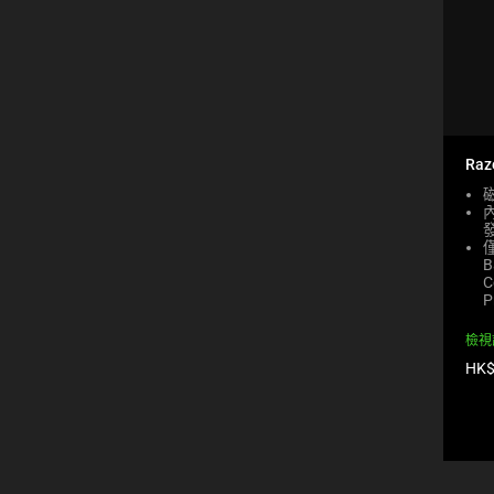
will
refresh
the
page
with
new
results.
Raz
內
僅
B
C
P
檢視
產
HK$
品
價
格: