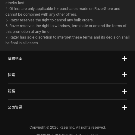
stocks last.
Offers are only applicable for purchases made on RazerStore and
cannot be combined with any other offers.
Razer reserves the right to cancel any bulk orders.
Razer reserves the right to withdraw, terminate or amend the terms of
this promotion at any time.
Razer has sole discretion to interpret these terms and its decision shall
be final in all cases.
購物指南
探索
服務
公司資訊
Copyright © 2026 Razer Inc. All rights reserved.