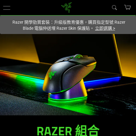
您目前在
Hong Kong (香港)
網站.
Razer 開學勁賞套裝：升級版教育優惠，購買指定型號 Razer
Blade 電腦仲送埋 Razer Skin 保護貼。
立即選購
>
RAZER
組合