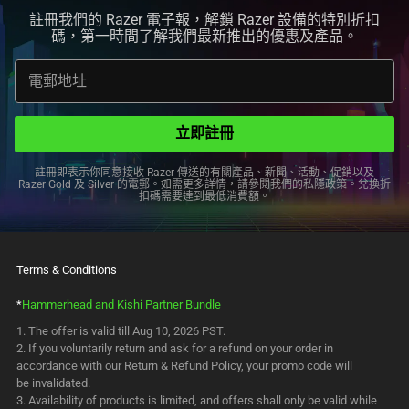
註冊我們的 Razer 電子報，解鎖 Razer 設備的特別折扣
碼，第一時間了解我們最新推出的優惠及
產品
。
電郵地址
立即註冊
註冊即表示你同意接收 Razer 傳送的有關產品、新聞、活動、促銷以及
Razer Gold 及 Silver 的電郵。如需更多詳情，請參閱我們的私隱政策。兌換折
扣碼需要達到最低消
費額
。
Terms & Conditions
*
Hammerhead and Kishi Partner Bundle
The offer is valid till Aug 10, 2026 PST.
If you voluntarily return and ask for a refund on your order in
accordance with our Return & Refund Policy, your promo code will
be invalidated.
Availability of products is limited, and offers shall only be valid while