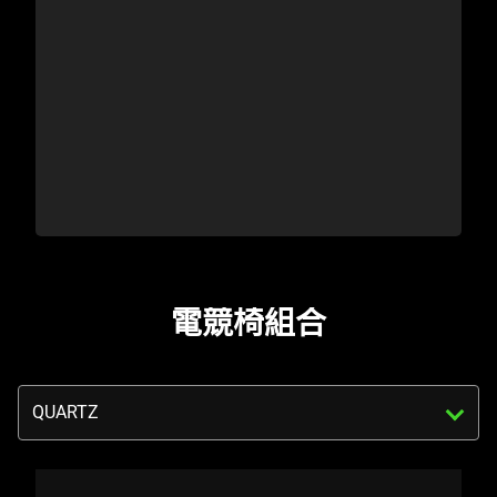
電競椅組合
Triggering
the
select
menu