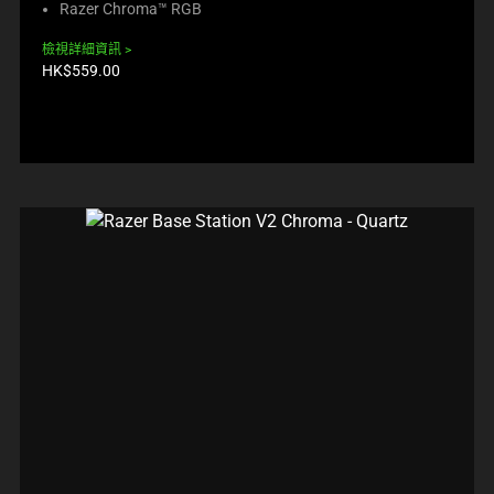
Razer Chroma™ RGB
檢視詳細資訊
產
HK$559.00
品
價
格: