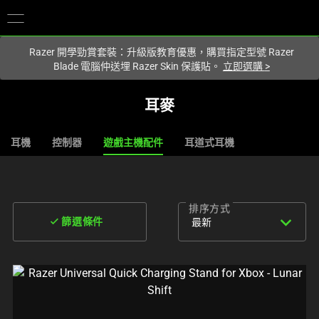
您目前在
Hong Kong (香港)
網站.
Razer 開學勁賞套裝：升級版教育優惠，購買指定型號 Razer
Blade 電腦仲送埋 Razer Skin 保護貼。
立即選購
>
耳麥
耳機
控制器
遊戲主機配件
耳道式耳機
排序方式
expand_more
done
最新
篩選條件