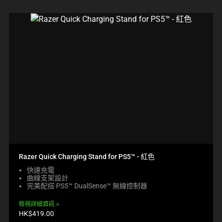
Razer Quick Charging Stand for PS5™ - 紅色
快速充電
曲線支架設計
完美配搭 PS5™ DualSense™ 無線控制器
檢視詳細資訊
產
HK$419.00
品