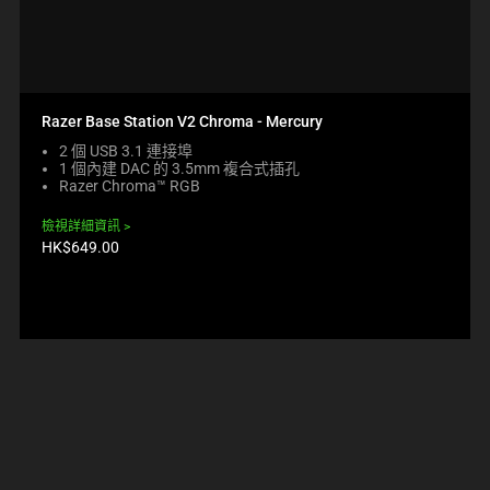
Razer Base Station V2 Chroma - Mercury
2 個 USB 3.1 連接埠
1 個內建 DAC 的 3.5mm 複合式插孔
Razer Chroma™ RGB
檢視詳細資訊
產
HK$649.00
品
價
格: