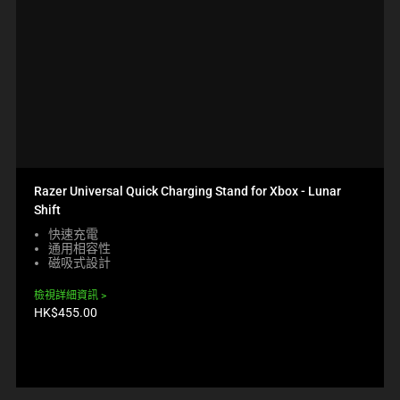
Razer Universal Quick Charging Stand for Xbox - Lunar
Shift
快速充電
通用相容性
磁吸式設計
檢視詳細資訊
產
HK$455.00
品
價
格: