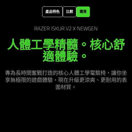
the
page
產品特色
比較
購買
to
be
RAZER ISKUR V2 X NEWGEN
updated.
人體工學精髓。核心舒
適
體驗
。
專為長時間奮戰打造的核心人體工學電競椅，讓你坐
享無極限的遊戲體驗，現在升級更涼爽、更耐用的表
面
材質
。