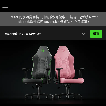
您目前在
Hong Kong (香港)
網站.
Razer 開學勁賞套裝：升級版教育優惠，購買指定型號 Razer
Blade 電腦仲送埋 Razer Skin 保護貼。
立即選購
>
expand_more
購買
Razer Iskur V2 X NewGen
HK$2,890.00
起
產品簡介
FAQ
Activating
產品規格
this
element
will
cause
content
on