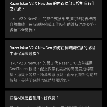
Razer Iskur V2 X NewGen 的內置腰部支撐對我有什
麼
好處
？
Iskur V2 X NewGen 的整合式腰部支撐可維持脊椎的
自然曲線，長時間遊戲或工作時有助維持健康姿勢，
避免下背
緊繃
。
Razer Iskur V2 X NewGen 如何在長時間遊戲的過程
中確保涼爽
體驗
？
Iskur V2 X NewGen 的第 2 代 Razer EPU 皮革採用
CoolTouch 技術，配上採穿孔設計的高密度泡棉座
墊，涼爽不悶熱。椅套觸感涼爽，而穿孔設計有助於
散熱，長時間遊戲也依然舒服
透氣
。
這種材質是否耐用、好
保養
？