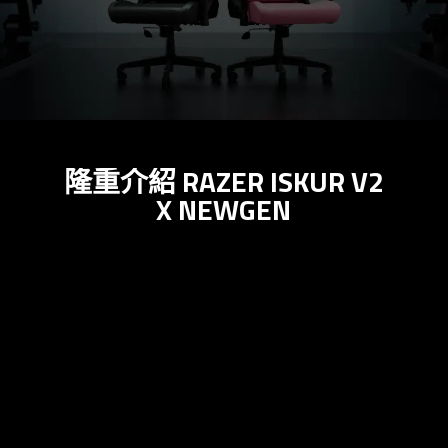
隆重介紹 RAZER ISKUR V2
X NEWGEN