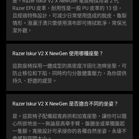
是。Razer Iskur V2 X NewGen 電競椅採用第 2 代
Razer EPU 皮革，耐用性是一般 PU 皮革的 13 倍，
且經過特殊設計，可減少日常使用造成的脫皮、龜裂
情形。潑灑汙漬只需使用濕布即可擦拭乾淨，常保光
潔
外觀
。
Razer Iskur V2 X NewGen 使用哪種
座墊
？
這款座椅採用一體成型的高密度冷固化泡棉坐墊，可
防止移位和下陷，同時均勻分散體重壓力，為你提供
持久、舒適的
感受
。
Razer Iskur V2 X NewGen 是否適合不同的
坐姿
？
是。這款椅子配備超寬肩拱和加寬座墊，讓你可以隨
心所欲地坐——無論是高舉手臂、盤腿坐或單獨盤起
一隻腳。寬敞設計可承接你的各種自然坐姿，永遠不
會感到空間
太小
。