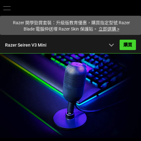
您目前在
Hong Kong (香港)
網站.
Razer 開學勁賞套裝：升級版教育優惠，購買指定型號 Razer
Blade 電腦仲送埋 Razer Skin 保護貼。
立即選購
>
expand_more
購買
Razer Seiren V3 Mini
HK$399.00
起
產品簡介
FAQ
Activating
產品規格
this
element
will
cause
content
on