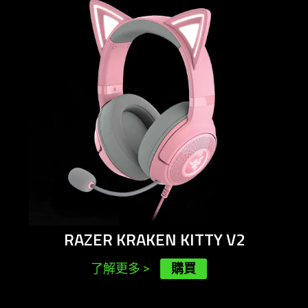
-
razer
kraken
kitty
v2
RAZER KRAKEN KITTY V2
購買
了解更多
>