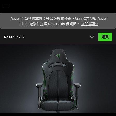
您目前在
Hong Kong (香港)
網站.
Razer 開學勁賞套裝：升級版教育優惠，購買指定型號 Razer
Blade 電腦仲送埋 Razer Skin 保護貼。
立即選購
>
expand_more
購買
Razer Enki X
HK$3,199.00
起
產品簡介
FAQ
Activating
產品規格
this
element
will
cause
content
on