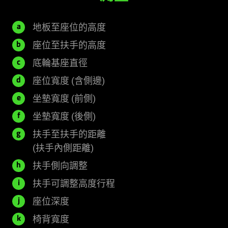
400
地板至座位的高度
a
-
185
座位至扶手的高度
b
500
-
660
底輪基座直徑
c
毫
285
毫
540
座位寬度
(含側邊)
d
米
毫
米
毫
455
坐墊寬度
(前側)
e
米
米
毫
350
坐墊寬度
(後側)
f
米
毫
扶手至扶手的距離
g
米
470
(扶手內側距離)
毫
無
扶手側向調整
h
米
可
75
扶手可調整高度行程
i
調
毫
525
座位深度
j
整
米
毫
500
椅背寬度
k