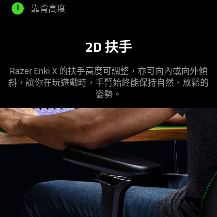
米
毫
835
靠背高度
l
米
毫
米
2D 扶手
Razer Enki X 的扶手高度可調整，亦可向內或向外傾
斜，讓你在玩遊戲時，手臂始終能保持自然、放鬆的
姿勢。