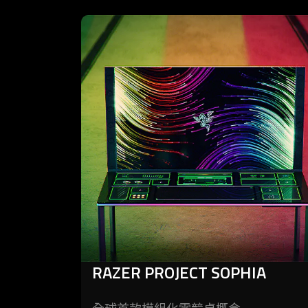
learn
more
-
razer
project
sophia
RAZER PROJECT SOPHIA