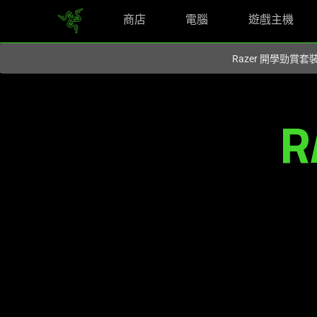
商店
電腦
遊戲主機
您目前在
Hong Kong (香港)
網站.
Razer 開學勁賞套
Razer
R
Concepts
|
Gaming
Peripherals