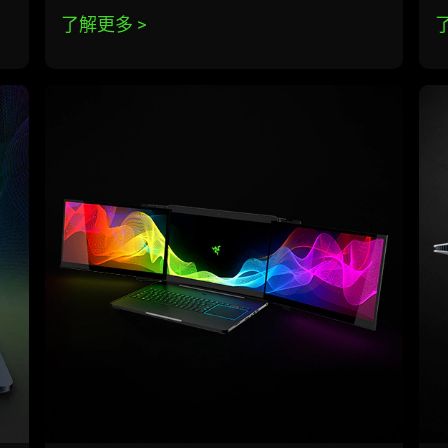
了解更多 
>
lea
mo
-
pro
ari