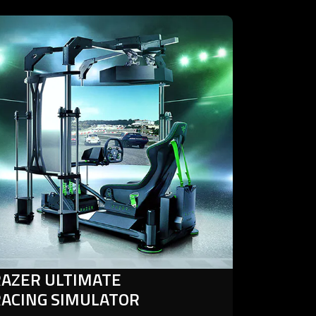
rn
re
er
imate
ing
ulator
RAZER ULTIMATE
RACING SIMULATOR