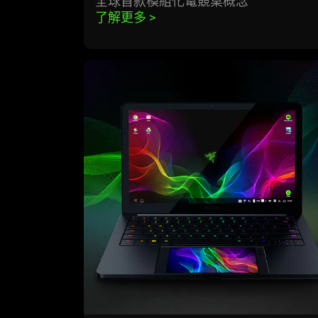
全球首款模組化電競桌概念
了解更多 
>
learn
more
-
project
linda