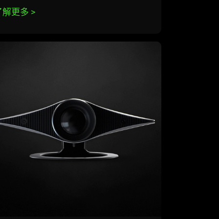
了解更多 
>
rn
re
ject
ana