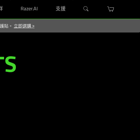
群
Razer.AI
支援
 保護貼。
立即選購
>
TS