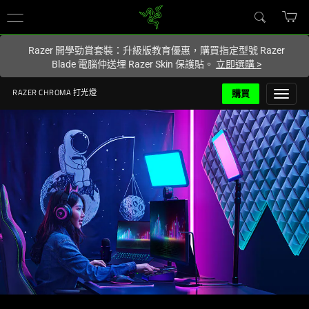
您目前在
Hong Kong (香港)
網站.
Razer 開學勁賞套裝：升級版教育優惠，購買指定型號 Razer
Blade 電腦仲送埋 Razer Skin 保護貼。
立即選購
>
購買
RAZER CHROMA 打光燈