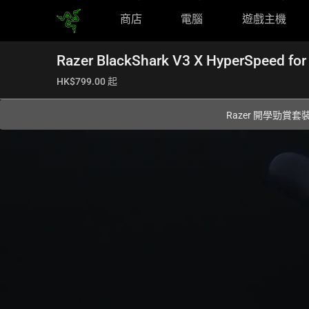
商店
電腦
遊戲主機
您目前在
Hong Kong (香港)
網站.
Razer BlackShark V3 X HyperSpeed for
HK$799.00
起
Razer 開學勁賞套