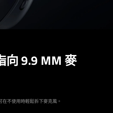
指向 9.9 MM 麥
可在不使用時輕鬆拆下麥
克風
。