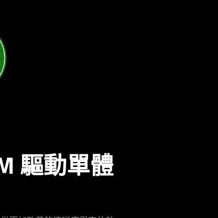
 MM 驅動
單體