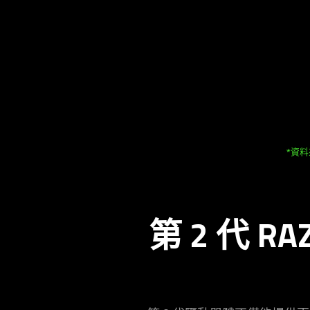
*資料來
第 2 代 RA