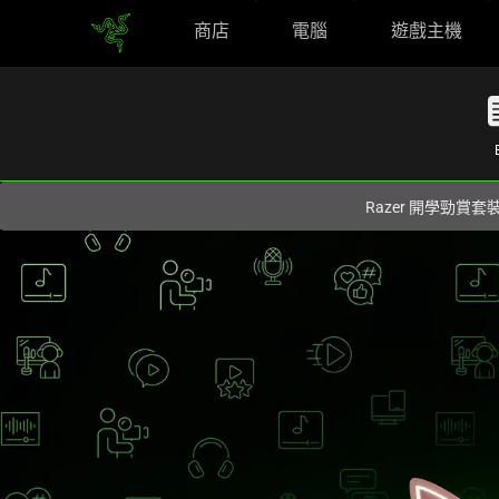
商店
電腦
遊戲主機
您目前在
Hong Kong (香港)
網站.
Razer 開學勁賞套