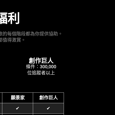
福利
旅的每個階段都為你提供協助。
都值得
激賞
。
創作巨人
條件：300,000
位追蹤者以上
願景家
創作巨人
✔
✔