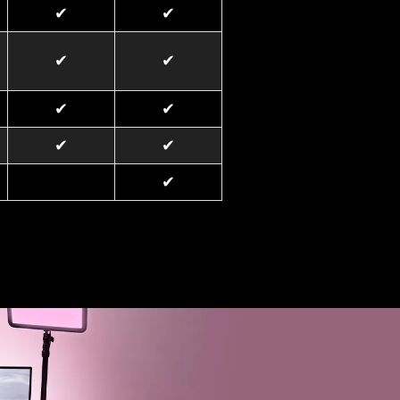
✔
✔
✔
✔
✔
✔
✔
✔
✔