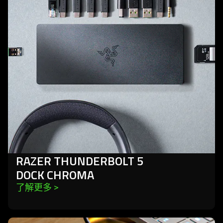
thunderbolt
5
dock
chroma
RAZER THUNDERBOLT 5
DOCK CHROMA
了解更多 
>