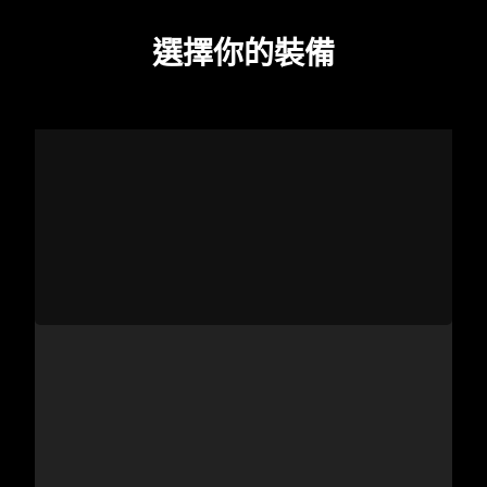
not
選擇你的裝備
needed:
The
visuals
in
this
video
animation
only
support
what
is
spoken;
the
visuals
do
not
provide