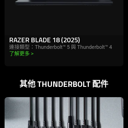
RAZER BLADE 18 (2025)
連接類型：Thunderbolt™ 5 與 Thunderbolt™ 4
了解更多 
>
其他 THUNDERBOLT 配件
learn
more
-
razer