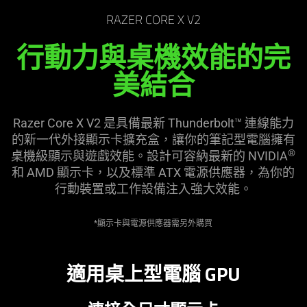
the
RAZER CORE X V2
page
to
行動力與桌機效能的完
be
美
結合
updated.
Razer Core X V2 是具備最新 Thunderbolt™ 連線能力
的新一代外接顯示卡擴充盒，讓你的筆記型電腦擁有
®
桌機級顯示與遊戲效能。設計可容納最新的 NVIDIA
和 AMD 顯示卡，以及標準 ATX 電源供應器，為你的
行動裝置或工作設備注入強大
效能
。
*顯示卡與電源供應器需另外購買
適用桌上型電腦 GPU