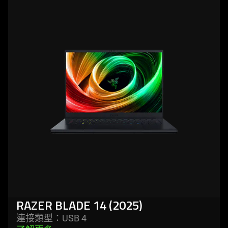
more
-
razer
blade
14
(2025)
RAZER BLADE 14 (2025)
連接類型：USB 4