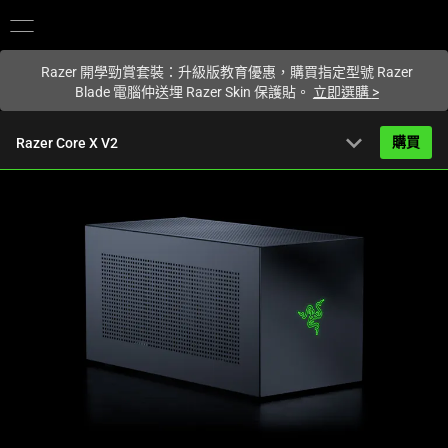
您目前在
Hong Kong (香港)
網站.
Razer 開學勁賞套裝：升級版教育優惠，購買指定型號 Razer
Blade 電腦仲送埋 Razer Skin 保護貼。
立即選購
>
expand_more
購買
Razer Core X V2
HK$2,699.00
起
產品簡介
FAQ
Activating
產品規格
this
element
will
cause
content
on