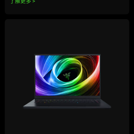
了解更多 
>
learn
more
-
razer
blade
16
(2025)