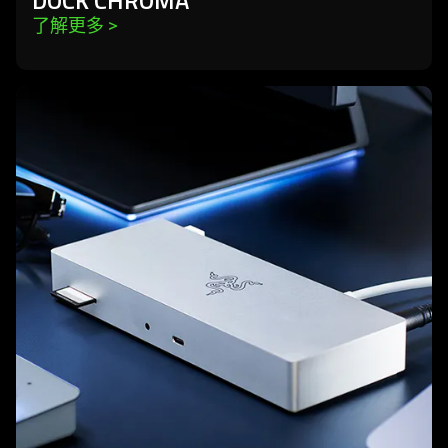
了解更多 
>
learn
more
-
razer
thunderbolt
4
dock
mercury