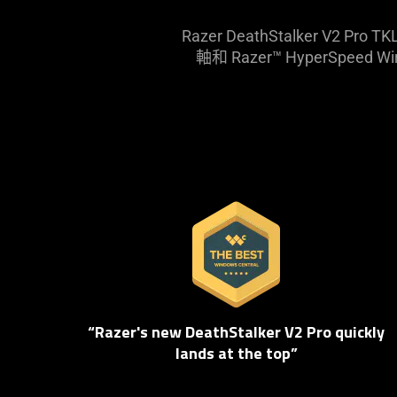
Razer DeathStalke
軸和 Razer™ HyperS
This
is
a
carousel.
Use
Next
my
“Razer's new DeathStalker V2 Pro quickly
and
lands at the top”
Previous
buttons