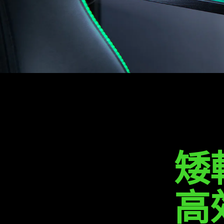
DeathStalker
V2
Pro
Tenkeyless
矮
高