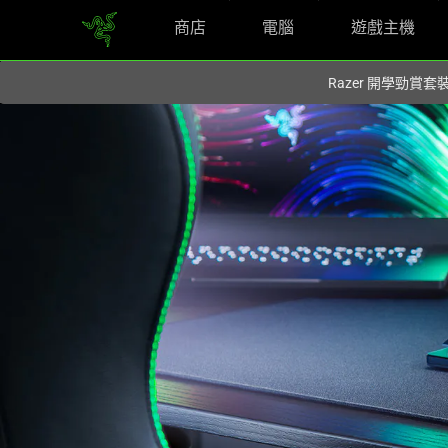
商店
電腦
遊戲主機
您目前在
Hong Kong (香港)
網站.
Razer 開學勁賞套
Ultra-
Slim
Wireless
Tenkeyless
Keyboard
-
Razer