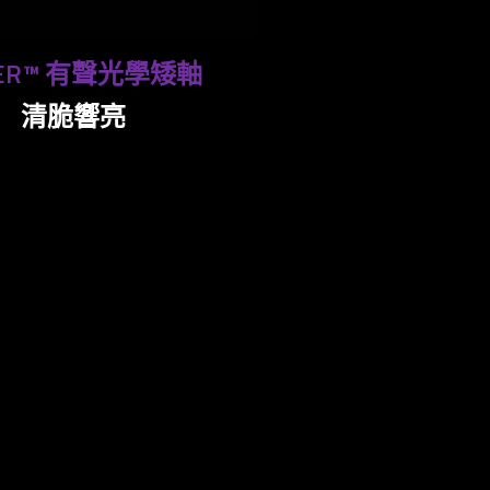
ZER™ 有聲光學矮軸
清脆響亮