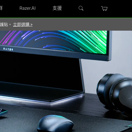
群
Razer.AI
支援
 保護貼。
立即選購
>