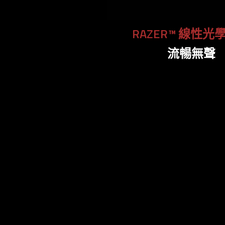
RAZER™ 線性光
流暢無聲