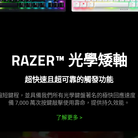
RAZER™ 光學矮軸
超快速且超可靠的觸發功能
縮短鍵程，並具備我們所有光學鍵盤著名的極快回應速度
備 7,000 萬次按鍵敲擊使用壽命，提供持久效能。
了解更多
>