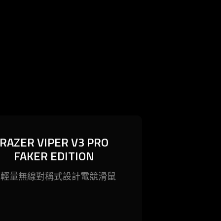
RAZER VIPER V3 PRO
RAZER VIPER V3 PRO
FAKER EDITION
FAKER EDITION
最佳的無線電競滑鼠─強勢回歸，
超輕量無線對稱式設計電競
滑鼠
戰局。採用超輕量設計，並搭載同
品中最先進的技術，專為專業玩家
 Razer Viper V3 Pro，是追求巔