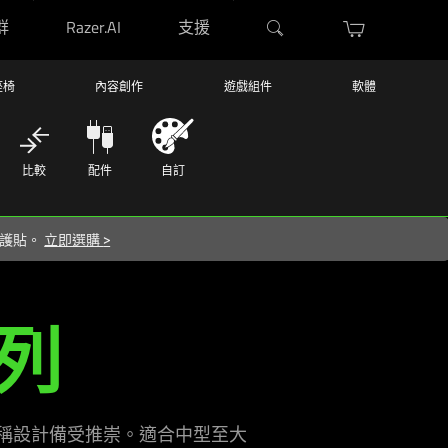
群
Razer.AI
支援
座椅
內容創作
遊戲組件
軟體
比較
配件
自訂
 保護貼。
立即選購
>
系列
量對稱設計備受推崇。適合中型至大