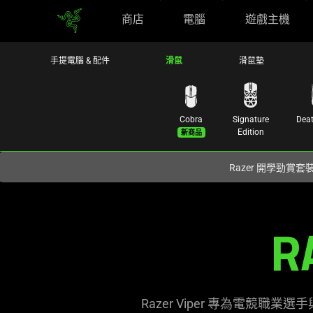
商店
電腦
遊戲主機
您目前在
Hong Kong (香港)
網站.
手提電腦 & 配件
滑鼠
滑鼠墊
Cobra
Signature
Dea
新商品
Edition
Razer 開學勁賞套
The
R
Razer
Viper
Range
Razer Viper 專為電