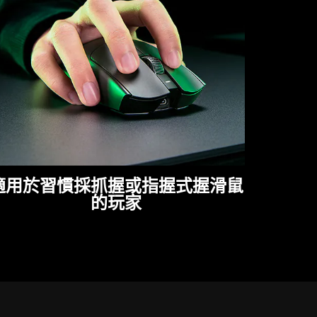
適用於習慣採抓握或指握式握滑鼠
的玩家