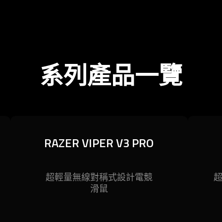
系列產品一覽
RAZER VIPER V3 PRO
RAZER VIPER V3 PRO
史上最佳的無線電競滑鼠─強勢回歸，
超輕量無線對稱式設計電競
史上
重塑戰局。採用 54 公克的超輕量設
滑鼠
重塑
計，並搭載同級產品中最先進的技術，
級產
專為專業玩家打造的 Razer Viper V3
打造的