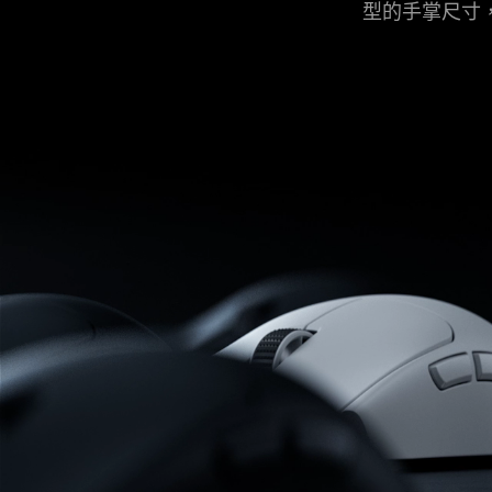
型的手掌尺寸
-
雙
手
可
用
Gaming
Mouse