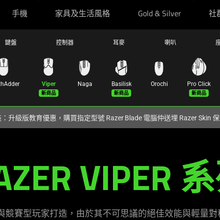
手機
家具及生活風格
Gold & Silver
社
鍵盤
控制器
耳麥
喇叭
thAdder
Viper
Naga
Basilisk
Orochi
Pro Click
新商品
新商品
新商品
裝：升級版教育優惠，購買指定型號 Razer Blade 電腦仲送埋 Razer Skin
AZER VIPER 
競職業選手與競賽型玩家打造，由於其不可思議的絕佳效能與輕