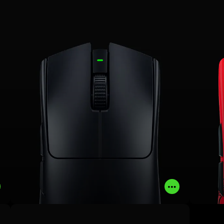
Pro，是追求巔峰效能和最佳操控無庸
峰效
置疑的選擇，是你絕對可以信賴的完美
武器
。
了解更多
立即購買
Read
Read
More
More