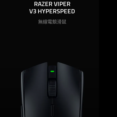
RAZER VIPER
RAZER VIPER
V3 HYPERSPEED
V3 HYPERSPEED
Razer Viper V3 HyperSpeed 採用集中
無線電競
滑鼠
式設計，可確保順暢一致的操作體驗，
這點對於遊戲競技來說至關重要，讓你
從此擺脫不平衡的電池供電
滑鼠
。