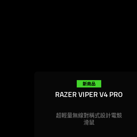
is
spoken;
the
visuals
do
not
provide
additional
information.
新商品
RAZER VIPER V4 PRO
RAZER VIPER V4 PRO
冠軍之選的全新後繼者。Razer Viper
超輕量無線對稱式設計電競
V4 Pro 全新登場，經由我們最新的滑鼠
滑鼠
技術完整升級，由專業玩家參與設計，
並深具他們的
信賴
。