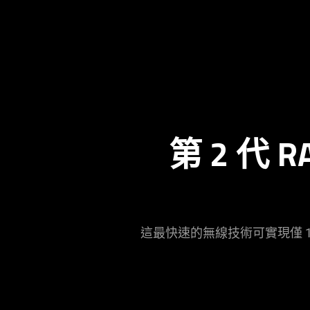
and
stop
the
animation.
第 2 代 R
這最快速的無線技術可實現僅 