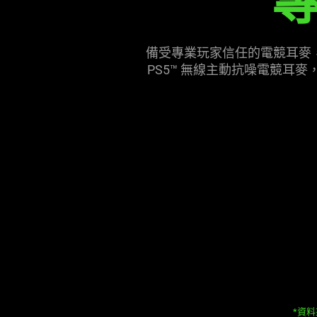
this
video
animation
備受專業玩家信任的電競耳麥，為了實現主
only
PS5™ 無線主動抗噪電競
support
what
is
spoken;
the
visuals
do
not
provide
additional
information.
*資料來