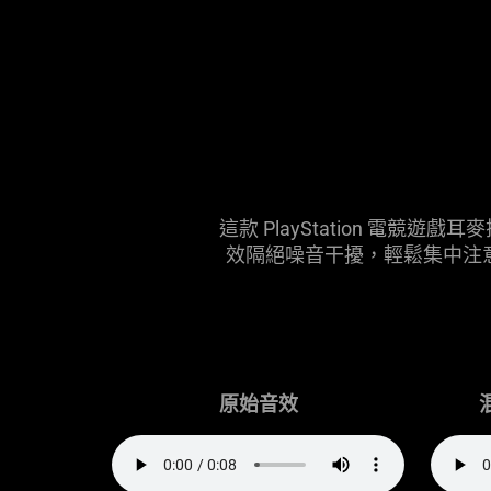
not
needed:
The
visuals
in
this
video
animation
only
這款 PlayStation 
support
效隔絕噪音干擾，輕鬆集中注意力。透過
what
is
spoken;
the
visuals
do
原始
音效
not
provide
additional