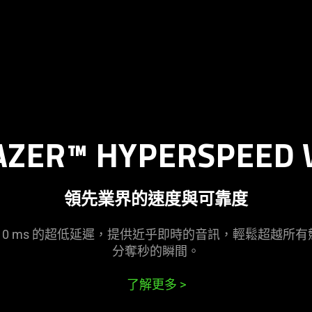
AZER™ HYPERSPEED 
領先業界的速度與可
靠度
10 ms 的超低延遲，提供近乎即時的音訊，輕鬆超越所
分奪秒的
瞬間
。
了解更多
>