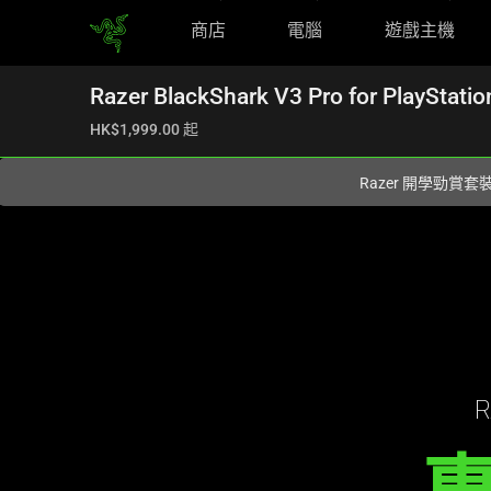
商店
電腦
遊戲主機
您目前在
Hong Kong (香港)
網站.
Razer BlackShark V3 Pro for PlayStatio
HK$1,999.00
起
Razer 開學勁賞套
Description
not
needed:
R
The
visuals
in