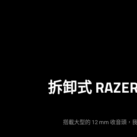
Description
not
needed:
The
拆卸式 RAZER
visuals
in
this
video
animation
only
搭載大型的 12 mm 收音頭
support
what