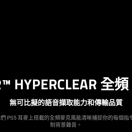
™ HYPERCLEAR 全頻
無可比擬的語音擷取能力和傳輸
品質
，我們 PS5 耳麥上搭載的全頻麥克風能清晰捕捉你的每
制背景
雜音
。