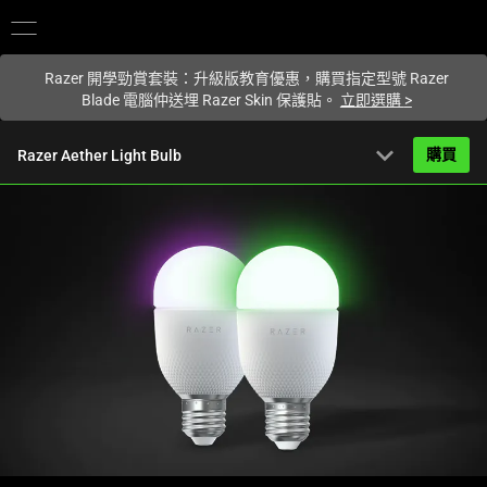
您目前在
Hong Kong (香港)
網站.
Razer 開學勁賞套裝：升級版教育優惠，購買指定型號 Razer
Blade 電腦仲送埋 Razer Skin 保護貼。
立即選購
>
expand_more
購買
Razer Aether Light Bulb
HK$399.00
起
產品簡介
FAQ
Activating
產品規格
this
element
will
cause
content
on