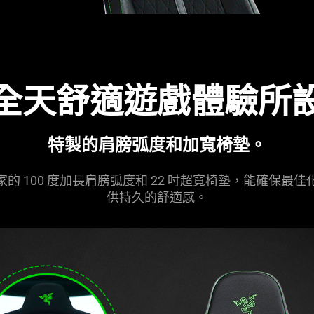
全天舒適遊戲體驗所
特製的肩膀弧度和加寬椅墊。
的 100 度加長肩膀弧度和 22 吋超寬椅墊，能確保最
供持久的舒適感。