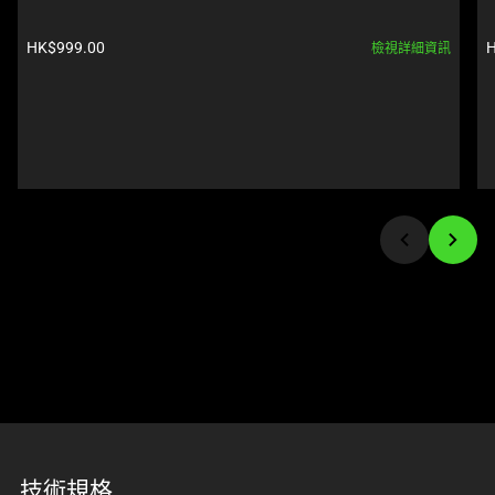
Use
Select
Next
any
產品價格:
HK$999.00
H
檢視詳細資訊
and
of
Previous
the
buttons
image
to
buttons
navigate,
to
or
change
jump
the
to
main
a
image
slide
above.
using
the
slide
dots.
技術規格