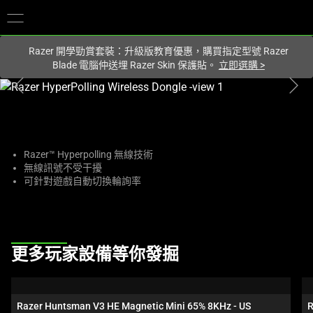
您目前在
Hong Kong (香港)
網站.
Razer 開學勁賞套裝：升級版教育優惠，購買指定型號 Razer
Blade 電腦仲送埋 Razer Skin 保護貼。
立即選購
>
This
is
a
carousel
with
Razer™ Hyperpolling 無線技術
無線訊號不受干擾
one
可針對遊戲自動切換輪詢率
large
image
and
a
This
track
更多玩家設備等你發掘
is
of
a
thumbnails
carousel.
below.
Razer Huntsman V3 HE Magnetic Mini 65% 8KHz - US
R