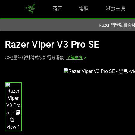
商店
電腦
遊戲主機
您目前在
Hong Kong (香港)
網站.
Razer 開學勁賞套
Razer Viper V3 Pro SE
超輕量無線對稱式設計電競滑鼠
了解更多
>
This
is
a
carousel
with
one
large
image
and