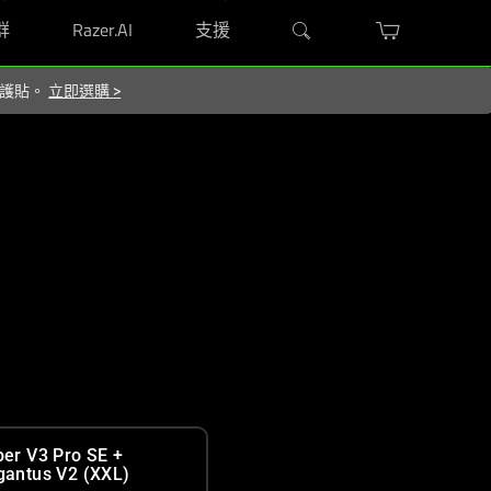
群
Razer.AI
支援
 保護貼。
立即選購
>
per V3 Pro SE +
gantus V2 (XXL)