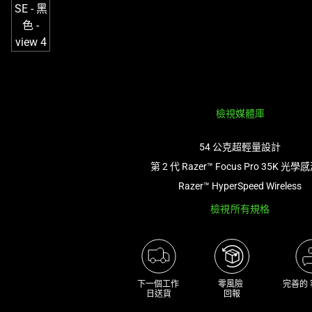
檢視媒體庫
54 公克超輕量設計
第 2 代 Razer™ Focus Pro 35K 光
Razer™ HyperSpeed Wireless
檢視所有規格
下一個工作 

零風險 

完善的
日送貨
回報