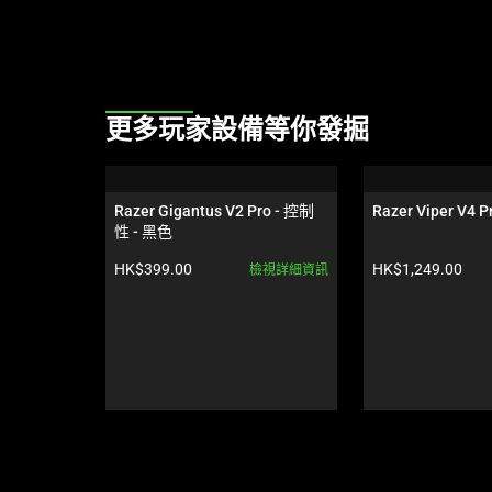
This
更多玩家設備等你發掘
is
a
carousel.
Razer Gigantus V2 Pro - 控制
Razer Viper V4 
Use
性 - 黑色
Next
產品價格:
產品價格:
HK$399.00
HK$1,249.00
檢視詳細資訊
and
Previous
buttons
to
navigate,
or
jump
to
a