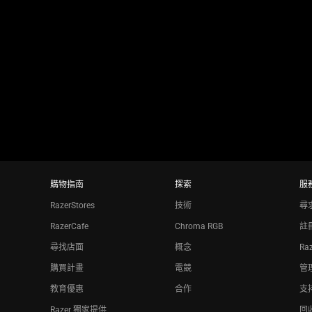
slide
using
the
slide
dots.
購物指南
探索
服
RazerStores
技術
尋
RazerCafe
Chroma RGB
註
尋找店面
概念
Ra
購買計畫
電競
管理
教育優惠
合作
支
Razer 獨家提供
回