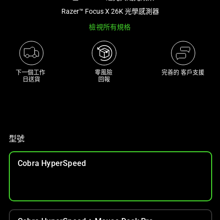
a
Razer™ Focus X 26K 光學感測器
track
檢視所有規格
of
thumbnails
below.
Select
下一個工作 

零風險 

完善的 客戶支援
any
日送貨
回報
of
the
image
buttons
to
型號
change
the
Cobra HyperSpeed
main
image
above.