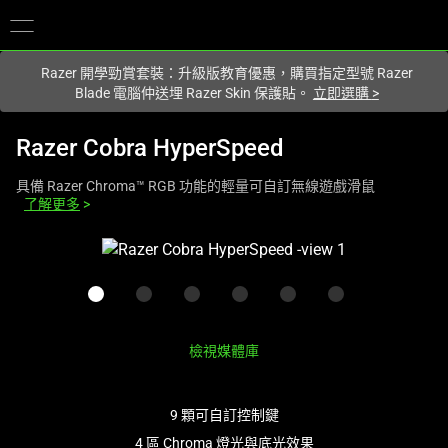
您目前在
Hong Kong (香港)
網站.
Razer 開學勁賞套裝：升級版教育優惠，購買指定型號 Razer
Blade 電腦仲送埋 Razer Skin 保護貼。
立即選購
>
Razer Cobra HyperSpeed
具備 Razer Chroma™ RGB 功能的輕量可自訂無線遊戲滑鼠
了解更多
>
This
is
a
carousel
with
檢視媒體庫
one
large
image
9 顆可自訂控制鍵
and
4 區 Chroma 燈光與底光效果