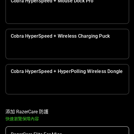
Cobra HyperSpeed + Mouse Dock Pro
Cobra HyperSpeed + Wireless Charging Puck
Cobra HyperSpeed + HyperPolling Wireless Dongle
添加 RazerCare 防護
快速瀏覽保障內容