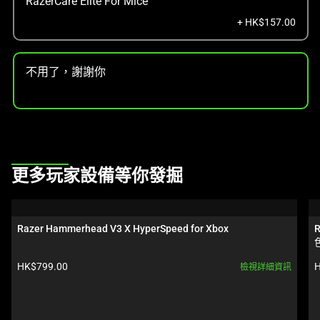
RazerCare Elite For Mice
+ HK$157.00
不用了，謝謝你
This
更多玩家設備等你發掘
is
a
carousel.
Razer Hammerhead V3 X HyperSpeed for Xbox
R
Use
Next
產品價格:
HK$799.00
H
檢視詳細資訊
and
Previous
buttons