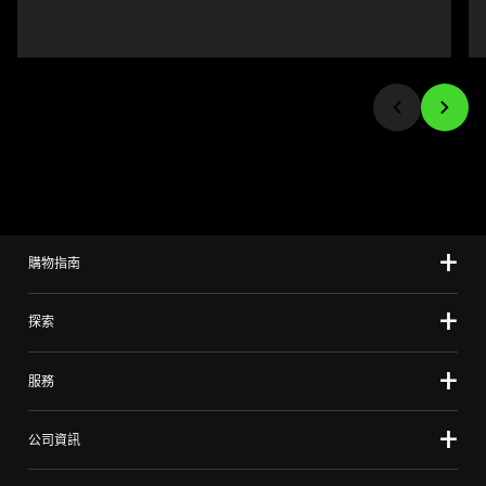
to
navigate,
or
jump
to
a
slide
using
the
slide
購物指南
dots.
探索
服務
公司資訊