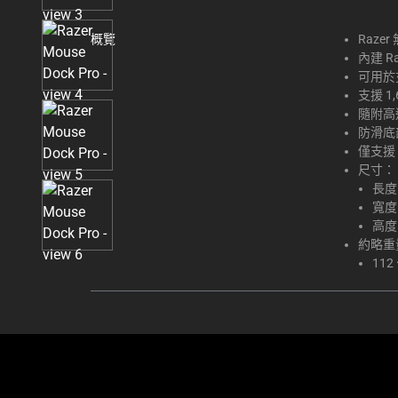
thumbnails
below.
概覽
Raz
Select
內建 Ra
any
可用於充
of
支援 1
隨附高速 
the
防滑底
image
僅支援 Ba
buttons
尺寸：
to
長度
change
寬度
the
高度
main
約略重
112
image
above.