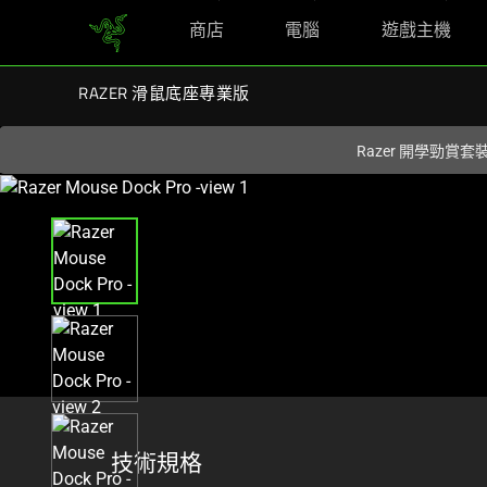
商店
電腦
遊戲主機
您目前在
Hong Kong (香港)
網站.
RAZER 滑鼠底座專業版
Razer 開學勁賞套
This
is
a
carousel
with
one
large
image
and
a
track
技術規格
of