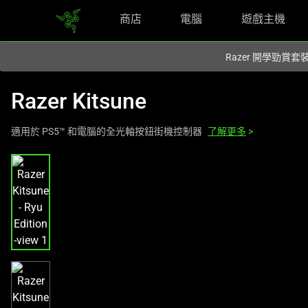
商店
電腦
遊戲主機
您目前在
Hong Kong (香港)
網站.
Razer 開學勁賞套
Razer Kitsune
適用於 PS5™ 和電腦的全光軸按鈕街機控制器
了解更多
>
This
is
a
carousel
with
one
large
image
and