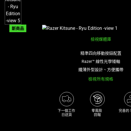
新商品
檢視媒體庫
精準四向移動按鈕配置
Razer™ 線性光學矮軸
纖薄外型設計、方便攜帶
檢視所有規格
下一個工作 

零風險 

完善的
日送貨
回報