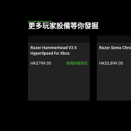
This
更多玩家設備等你發掘
is
a
carousel.
Razer Hammerhead V3 X 
Razer Soma Chr
Use
HyperSpeed for Xbox
Next
產品價格:
產品價格:
HK$799.00
HK$3,899.00
檢視詳細資訊
and
Previous
buttons
to
navigate,
or
jump
to
a
slide