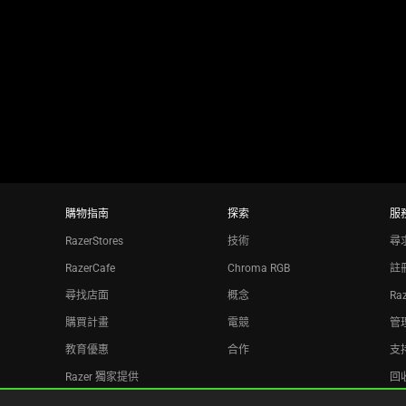
using
the
slide
dots.
購物指南
探索
服
RazerStores
技術
尋
RazerCafe
Chroma RGB
註
尋找店面
概念
Ra
購買計畫
電競
管理
教育優惠
合作
支
Razer 獨家提供
回
Razer Silver