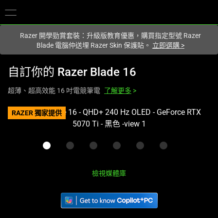
您目前在
Hong Kong (香港)
網站.
Razer 開學勁賞套裝：升級版教育優惠，購買指定型號 Razer
Blade 電腦仲送埋 Razer Skin 保護貼。
立即選購
>
自訂你的
Razer Blade 16
超薄、超高效能 16 吋電競筆電
了解更多
>
This
RAZER 獨家提供
is
a
carousel
with
one
檢視媒體庫
large
image
and
a