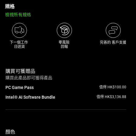
規格
track
of
檢視所有規格
thumbnails
below.
Select
any
下一個工作 

零風險 

完善的 客戶支援
日送貨
回報
of
the
image
購買可獲贈品
buttons
購買此產品即可獲得產品
to
change
PC Game Pass
值得 HK$100.00
the
Intel® AI Software Bundle
值得 HK$3,136.88
main
image
above.
顏色