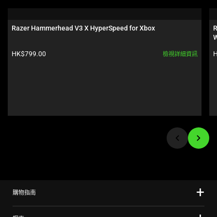
is
a
carousel.
Razer Hammerhead V3 X HyperSpeed for Xbox
R
Use
W
Next
產品價格:
HK$799.00
H
檢視詳細資訊
and
Previous
buttons
to
navigate,
or
jump
to
a
slide
using
the
購物指南
slide
dots.