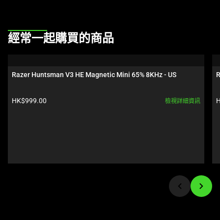
This
經常一起購買的商品
is
a
carousel.
Razer Huntsman V3 HE Magnetic Mini 65% 8KHz - US
R
Use
Next
產品價格:
HK$999.00
H
檢視詳細資訊
and
Previous
buttons
to
navigate,
or
jump
to
a
slide