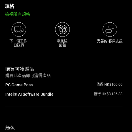
規格
track
of
檢視所有規格
thumbnails
below.
Select
any
下一個工作 

零風險 

完善的 客戶支援
日送貨
回報
of
the
image
購買可獲贈品
buttons
購買此產品即可獲得產品
to
change
PC Game Pass
值得 HK$100.00
the
Intel® AI Software Bundle
值得 HK$3,136.88
main
image
above.
顏色