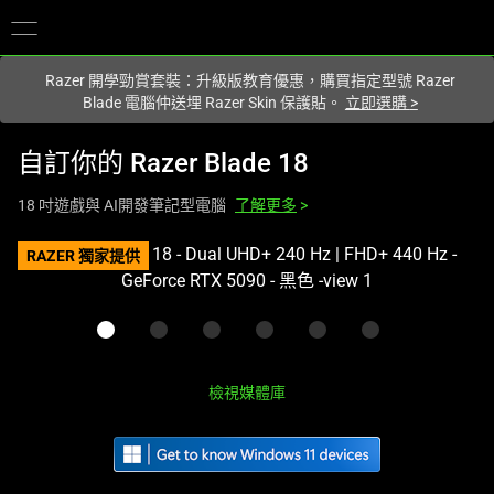
您目前在
Hong Kong (香港)
網站.
Razer 開學勁賞套裝：升級版教育優惠，購買指定型號 Razer
Blade 電腦仲送埋 Razer Skin 保護貼。
立即選購
>
自訂你的
Razer Blade 18
18 吋遊戲與 AI開發筆記型電腦
了解更多
>
This
RAZER 獨家提供
is
a
carousel
with
one
檢視媒體庫
large
image
and
a