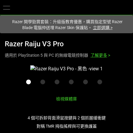
您目前在
Hong Kong (香港)
網站.
Razer 開學勁賞套裝：升級版教育優惠，購買指定型號 Razer
Blade 電腦仲送埋 Razer Skin 保護貼。
立即選購
>
Razer Raiju V3 Pro
適用於 PlayStation 5 與 PC 的無線電競控制器
了解更多
>
This
is
a
carousel
with
檢視媒體庫
one
large
image
4 個可拆卸背面滑鼠按鍵與 2 個抓握緩衝鍵
and
對稱 TMR 拇指搖桿與可更換護蓋
a