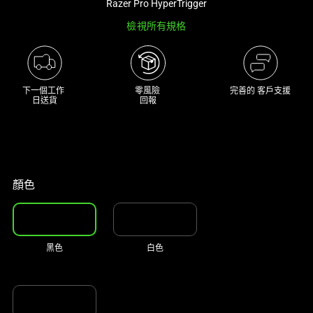
Razer Pro HyperTrigger
track
檢視所有規格
of
thumbnails
below.
Select
下一個工作 

零風險 

完善的 客戶支援
any
日送貨
回報
of
the
image
buttons
to
顏色
change
the
main
黑色
白色
image
above.