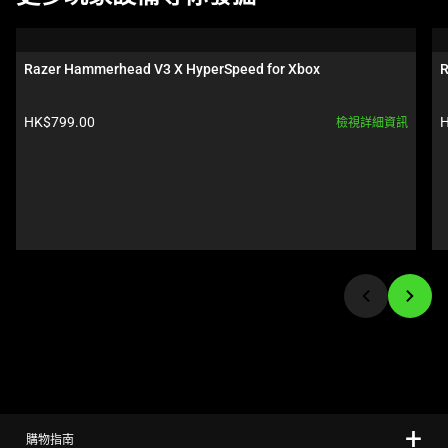
is
a
carousel.
Razer Hammerhead V3 X HyperSpeed for Xbox
R
Use
Next
產品價格:
HK$799.00
H
檢視詳細資訊
and
Previous
buttons
to
navigate,
or
jump
to
a
slide
using
the
slide
購物指南
dots.