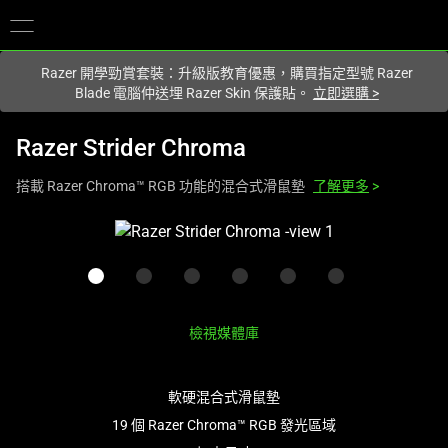
您目前在
Hong Kong (香港)
網站.
Razer 開學勁賞套裝：升級版教育優惠，購買指定型號 Razer
Blade 電腦仲送埋 Razer Skin 保護貼。
立即選購
>
Razer Strider Chroma
搭載 Razer Chroma™ RGB 功能的混合式滑鼠墊
了解更多
>
This
is
a
carousel
with
檢視媒體庫
one
large
image
軟硬混合式滑鼠墊
and
19 個 Razer Chroma™ RGB 發光區域
a