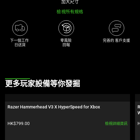
加大尺寸
track
檢視所有規格
of
thumbnails
below.
Select
下一個工作 

零風險 

完善的 客戶支援
any
日送貨
回報
of
the
image
buttons
This
to
更多玩家設備等你發掘
is
change
a
the
carousel.
main
Razer Hammerhead V3 X HyperSpeed for Xbox
R
Use
image
W
Next
above.
產品價格:
HK$799.00
H
檢視詳細資訊
and
Previous