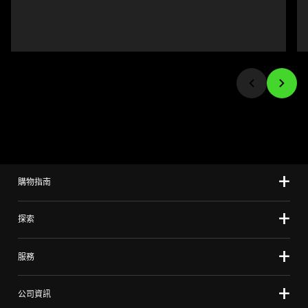
buttons
to
navigate,
or
jump
to
a
slide
using
the
slide
購物指南
dots.
探索
服務
公司資訊