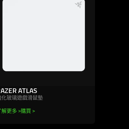
er
as
RAZER ATLAS
強化玻璃遊戲滑
鼠墊
了解更多 
>
購買 
>