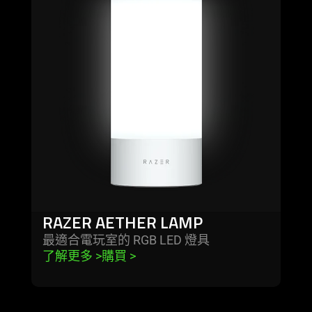
-
razer
aether
lamp
RAZER AETHER LAMP
最適合電玩室的 RGB LED
燈具
了解更多 
>
購買 
>