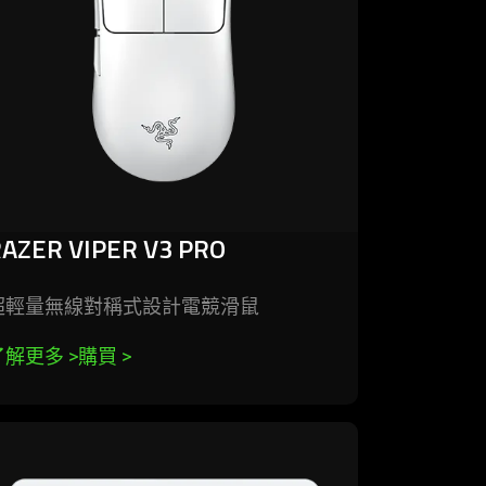
AZER VIPER V3 PRO
超輕量無線對稱式設計電競
滑鼠
了解更多 
>
購買 
>
rn
re