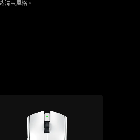
造清爽
風格
。
rn
re
er
er