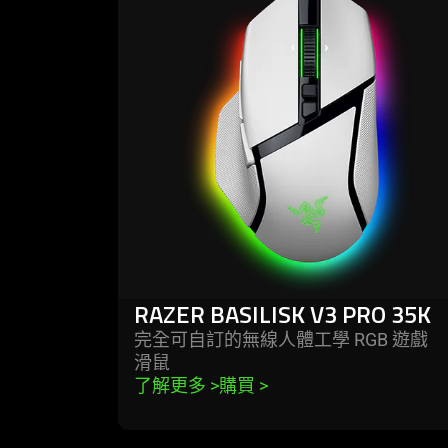
-
razer
basilisk
v3
pro
35k
RAZER BASILISK V3 PRO 35K
完全可自訂的無線人體工學 RGB 遊戲
滑鼠
了解更多 
>
購買 
>