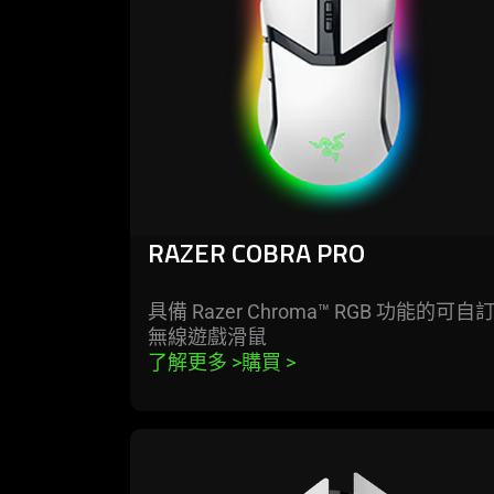
pro
RAZER COBRA PRO
具備 Razer Chroma™ RGB 功能的可自
無線遊戲
滑鼠
了解更多 
>
購買 
>
learn
more