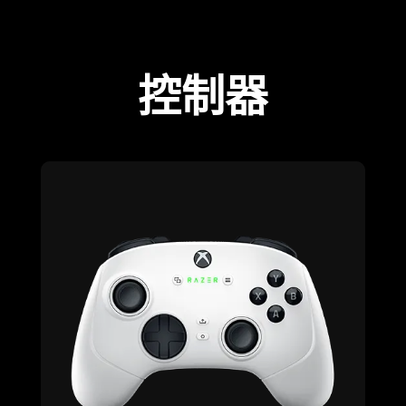
控制器
learn
more
-
razer
wolverine
v3
pro