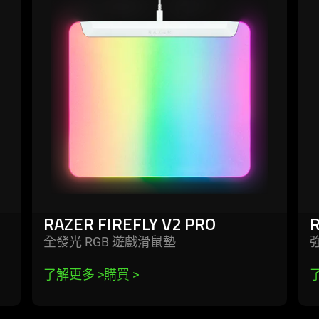
-
-
razer
raz
firefly
atl
v2
pro
RAZER FIREFLY V2 PRO
全發光 RGB 遊戲滑
鼠墊
了解更多 
>
購買 
>