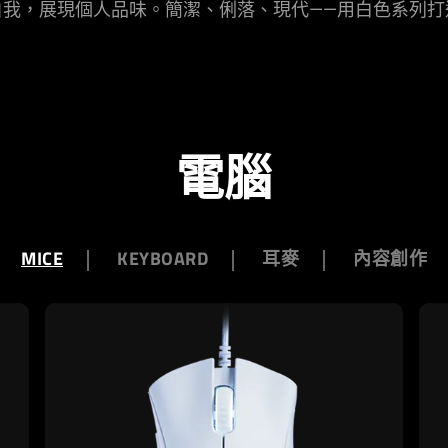
自我，展現個人品味。簡潔、俐落、現代——用白色系列打
電腦
MICE
KEYBOARD
耳麥
內容創作
learn
lea
more
mo
-
-
razer
raz
deathadder
vip