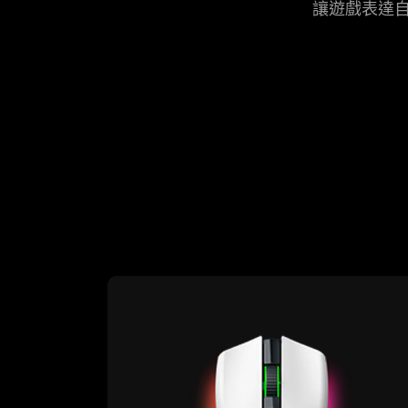
讓遊戲表達
learn
more
-
razer
cobra