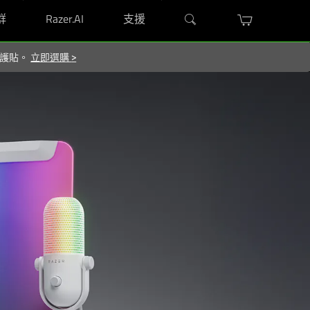
群
Razer.AI
支援
 保護貼。
立即選購
>