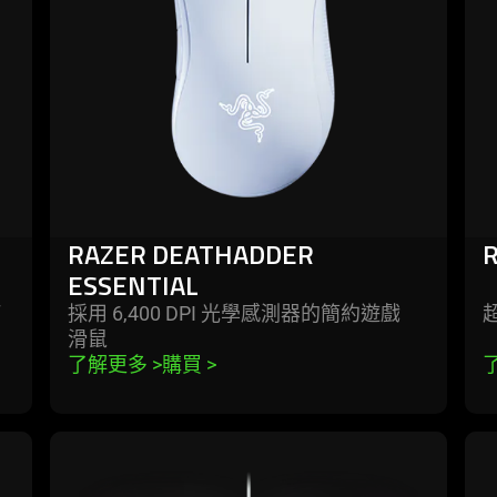
essential
v3
pro
RAZER DEATHADDER
R
ESSENTIAL
訂
採用 6,400 DPI 光學感測器的簡約遊戲
滑鼠
了解更多 
>
購買 
>
learn
lea
more
mo