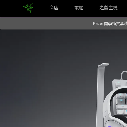
商店
電腦
遊戲主機
您目前在
Hong Kong (香港)
網站.
Razer 開學勁賞套