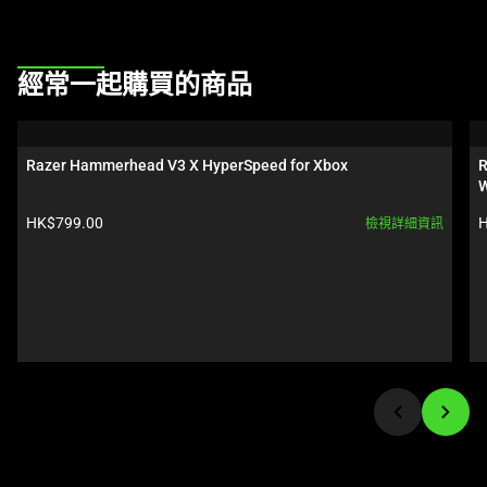
This
經常一起購買的商品
is
a
carousel.
Razer Hammerhead V3 X HyperSpeed for Xbox
R
Use
W
Next
產品價格:
HK$799.00
H
檢視詳細資訊
and
Previous
buttons
to
navigate,
or
jump
to
a
slide