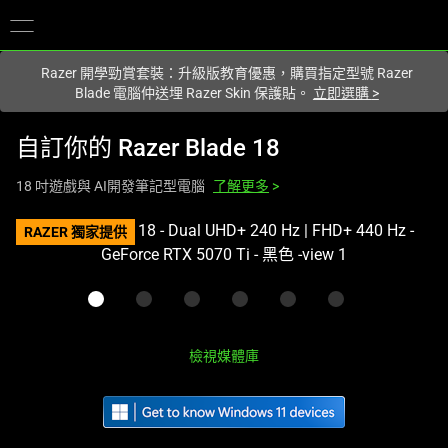
您目前在
Hong Kong (香港)
網站.
Razer 開學勁賞套裝：升級版教育優惠，購買指定型號 Razer
Blade 電腦仲送埋 Razer Skin 保護貼。
立即選購
>
自訂你的
Razer Blade 18
18 吋遊戲與 AI開發筆記型電腦
了解更多
>
This
RAZER 獨家提供
is
a
carousel
with
one
檢視媒體庫
large
image
and
a