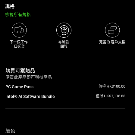
規格
track
of
檢視所有規格
thumbnails
below.
Select
any
下一個工作 

零風險 

完善的 客戶支援
日送貨
回報
of
the
image
購買可獲贈品
buttons
購買此產品即可獲得產品
to
change
PC Game Pass
值得 HK$100.00
the
Intel® AI Software Bundle
值得 HK$3,136.88
main
image
above.
顏色