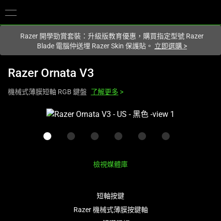
您目前在
Hong Kong (香港)
網站.
Razer 開學勁賞套裝：升級版教育優惠，購買指定型號 Razer
Blade 電腦仲送埋 Razer Skin 保護貼。
立即選購
>
Razer Ornata V3
機械式薄膜短軸 RGB 鍵盤
了解更多
>
This
is
a
carousel
with
檢視媒體庫
one
large
image
短軸按鍵
and
Razer 機械式薄膜按鍵軸
a