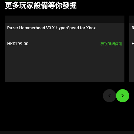
This
更多玩家設備等你發掘
is
a
carousel.
Razer Hammerhead V3 X HyperSpeed for Xbox
R
Use
Next
產品價格:
HK$799.00
H
檢視詳細資訊
and
Previous
buttons
to
navigate,
or
jump
to
a
slide
using
the
slide