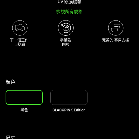
UV 鍍膜鍵帽
track
檢視所有規格
of
thumbnails
below.
Select
下一個工作 

零風險 

完善的 客戶支援
any
日送貨
回報
of
the
image
buttons
to
顏色
change
the
main
黑色
BLACKPINK Edition
image
above.
尺寸