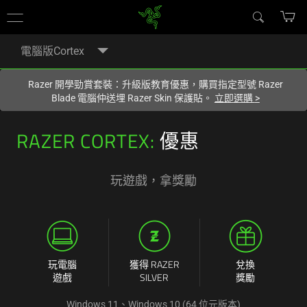
您目前在
Hong Kong (香港)
網站.
電腦版Cortex
Razer 開學勁賞套裝：升級版教育優惠，購買指定型號 Razer
Blade 電腦仲送埋 Razer Skin 保護貼。
立即選購
>
RAZER CORTEX:
優惠
玩遊戲，拿獎勵
玩電腦
獲得 RAZER
兌換
遊戲
SILVER
獎勵
Windows 11、Windows 10 (64 位元版本)