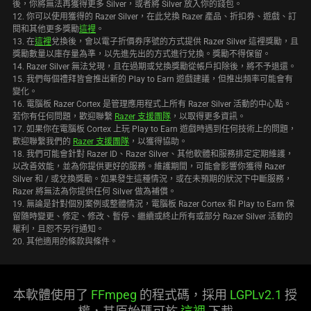
後，你將無法再獲得更多 Silver，或者將 Silver 放入你的錢包。
12. 你可以使用獲得的 Razer Silver，在此兌換 Razer 產品、折扣券、遊戲、訂
閱和其他更多獎勵
這裡
。
13. 在
這裡
兌換後，會以電子折價券序號的方式提供 Razer Silver 這裡獎勵，且
獎勵數量以庫存量為準，以先進先出的方式進行兌換。獎勵不得保留。
14. Razer Silver 無法兌現，且在過期或兌換獎勵從帳戶扣除後，將不予退還。
15. 我們每個禮拜皆會推出新的 Play to Earn 遊戲建議，但推出頻率可能會有
變化。
16. 電腦板 Razer Cortex 是管理應用程式上所有 Razer Silver 活動的中心點。
若你有任何問題，歡迎聯繫
Razer 支援團隊
，以取得更多資訊。
17. 如果你在電腦板 Cortex 上玩 Play to Earn 遊戲時遇到任何技術上的問題，
歡迎聯繫我們的
Razer 支援團隊
，以獲得協助。
18. 我們可能會針對 Razer ID、Razer Silver、其他軟體和服務排定定期維護，
以改善效能，並為你提供更好的服務。維護期間，可能會影響你獲得 Razer
Silver 和 / 或兌換獎勵。如果發生這種情況，或在未預期的狀況下中斷服務，
Razer 將無法為你提供任何 Silver 做為補償。
19. 無論是針對個別案例或整體情況，電腦板 Razer Cortex 和 Play to Earn 保
留隨時變更、修定、修改、暫停、繼續或終止所有或部分 Razer Silver 活動的
權利，且恕不另行通知。
20. 其他適用的條款與條件。
本軟體使用了
FFmpeg
的程式碼，採用
LGPLv2.1
授