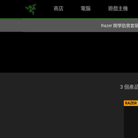
商店
電腦
遊戲主機
您目前在
Hong Kong (香港)
網站.
Razer 開學勁賞套
3 個產
Selection
of
filter
RAZE
and
sorting
options
below