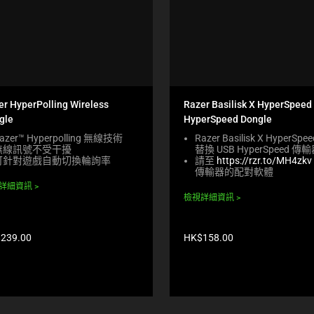
er HyperPolling Wireless
Razer Basilisk X HyperSpeed
gle
HyperSpeed Dongle
azer™ Hyperpolling 無線技術
Razer Basilisk X HyperSp
無線訊號不受干擾
替換 USB HyperSpeed 傳
可針對遊戲自動切換輪詢率
請至
https://rzr.to/MH4zkv
傳輸器的配對軟體
詳細資訊
檢視詳細資訊
產
239.00
HK$158.00
品
價
格: