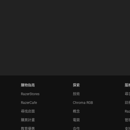
購物指南
探索
服
RazerStores
技術
尋
RazerCafe
Chroma RGB
註
尋找店面
概念
Ra
購買計畫
電競
管理
教育優惠
合作
支