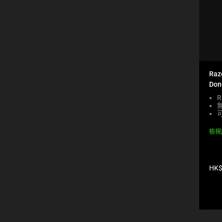
will
refresh
the
page
with
new
results.
Raz
Don
R
檢視
產
HK$
品
價
格: