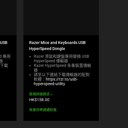
 USB
Razer Mice and Keyboards USB
HyperSpeed Dongle
eed 專用
Razer 滑鼠和鍵盤專用替換 USB
輸器
HyperSpeed 傳輸器
下載
Razer HyperSpeed 多重裝置傳輸
器
請至以下連結下載傳輸器的配對
軟體：
https://rzr.to/usb-
hyperspeed-utility
檢視詳細資訊
產
HK$158.00
品
價
有庫存時請通知我
格: