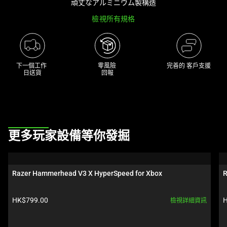
頑丈なアルミニウム製構造
track
檢視所有規格
of
thumbnails
below.
Select
下一個工作 

零風險 

完善的 客戶支援
any
日送貨
回報
of
the
image
buttons
This
to
更多玩家設備等你發掘
is
change
a
the
carousel.
main
Razer Hammerhead V3 X HyperSpeed for Xbox
R
Use
image
Next
above.
產品價格:
HK$799.00
H
檢視詳細資訊
and
Previous