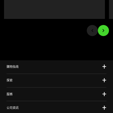
buttons
to
navigate,
or
jump
to
a
slide
using
the
slide
購物指南
dots.
探索
服務
公司資訊