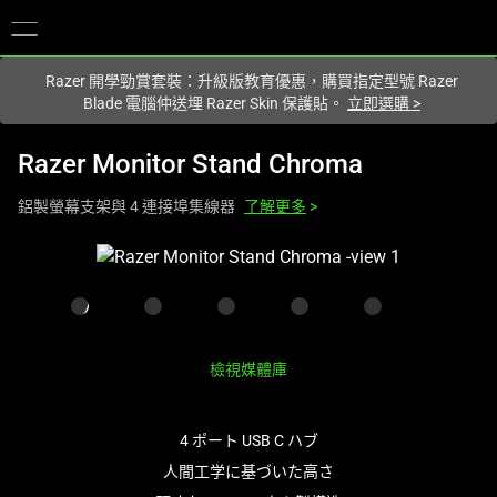
您目前在
Hong Kong (香港)
網站.
Razer 開學勁賞套裝：升級版教育優惠，購買指定型號 Razer
Blade 電腦仲送埋 Razer Skin 保護貼。
立即選購
>
Razer Monitor Stand Chroma
鋁製螢幕支架與 4 連接埠集線器
了解更多
>
This
is
a
carousel
with
檢視媒體庫
one
large
image
4 ポート USB C ハブ
and
人間工学に基づいた高さ
a