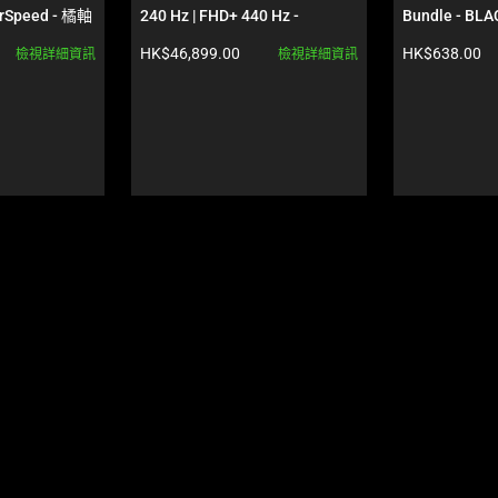
rSpeed - 橘軸 
240 Hz | FHD+ 440 Hz - 
Bundle - BLA
 Waves Edition
GeForce RTX 5090 - 黑色
產品價格:
產品價格:
HK$46,899.00
HK$638.00
檢視詳細資訊
檢視詳細資訊