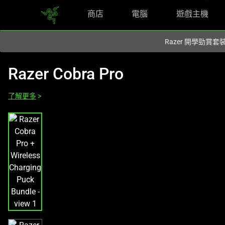
商店
電腦
遊戲主機
您目前在
Hong Kong (香港)
網站.
Razer 開學勁賞套
Razer Cobra Pro
了解更多
>
This
is
a
carousel
with
one
large
image
and