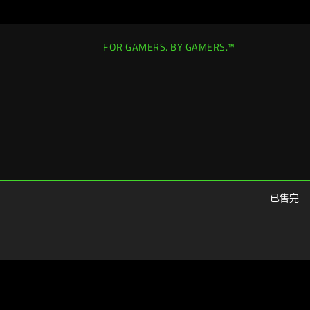
FOR GAMERS. BY GAMERS.™
Hong Kong (香港)
|
變更位置 >