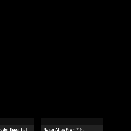
dder Essential 
Razer Atlas Pro - 黑色
Razer Bla