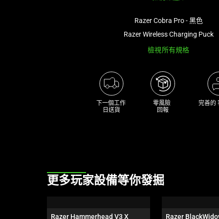
Razer Cobra Pro - 黑色
Razer Wireless Charging Puck
檢視所有規格
下一個工作 

零風險 

完善的
日送貨
回報
This
更多玩家設備等你發掘
is
a
carousel.
Razer Hammerhead V3 X 
Razer BlackWido