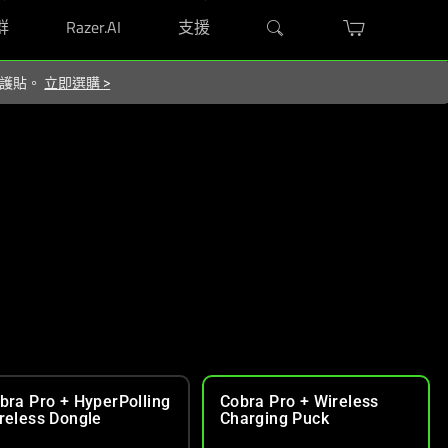
群
Razer.AI
支援
 保護貼。
立即選購
>
bra Pro + HyperPolling
Cobra Pro + Wireless
reless Dongle
Charging Puck