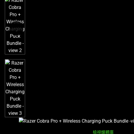
a
track
of
thumbnails
below.
Select
any
of
the
image
buttons
to
change
the
main
image
above.
檢視媒體庫