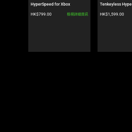
Use
HyperSpeed for Xbox
Tenkeyless Hype
Next
- US - Wuthering
產品價格:
產品價格:
HK$799.00
HK$1,599.00
檢視詳細資訊
and
Previous
buttons
to
navigate,
or
jump
to
a
slide
using
the
slide
dots.