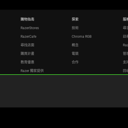
購物指南
探索
服
RazerStores
技術
尋
RazerCafe
Chroma RGB
註
尋找店面
概念
Ra
購買計畫
電競
管理
教育優惠
合作
支
Razer 獨家提供
回
Razer Silver
聯盟機構
電子報
Copyright © 2026 Razer Inc. All rights reserved.
法律條款