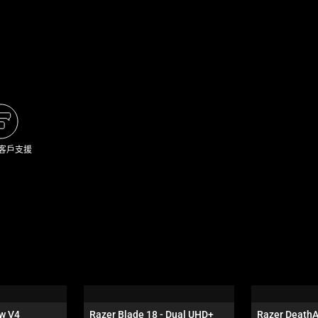
 客戶支援
w V4 
Razer Blade 18 - Dual UHD+ 
Razer DeathA