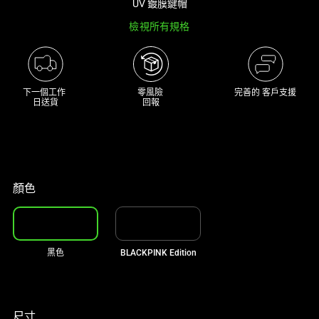
UV 鍍膜鍵帽
track
檢視所有規格
of
thumbnails
below.
Select
下一個工作 

零風險 

完善的 客戶支援
any
日送貨
回報
of
the
image
buttons
to
顏色
change
the
main
黑色
BLACKPINK Edition
image
above.
尺寸