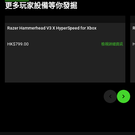
This
更多玩家設備等你發掘
is
a
carousel.
Razer Hammerhead V3 X HyperSpeed for Xbox
R
Use
Next
產品價格:
HK$799.00
H
檢視詳細資訊
and
Previous
buttons
to
navigate,
or
jump
to
a
slide
using
the
slide