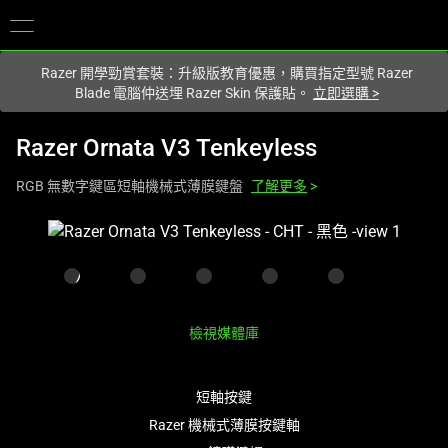
您目前在
Hong Kong (香港)
網站.
Razer 開學勁賞套裝：升級版教育優惠，購買指定型號 Razer
Blade 電腦仲送埋 Razer Skin 保護貼。
立即選購
>
Razer Ornata V3 Tenkeyless
RGB 無數字鍵區短軸機械式薄膜鍵盤
了解更多
>
This
is
a
carousel
with
檢視媒體庫
one
large
image
短軸按鍵
and
Razer 機械式薄膜按鍵軸
a