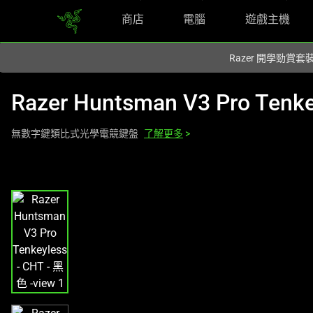
商店
電腦
遊戲主機
您目前在
Hong Kong (香港)
網站.
Razer 開學勁賞套
Razer Huntsman V3 Pro Tenke
無數字鍵類比式光學電競鍵盤
了解更多
>
This
is
a
carousel
with
one
large
image
and