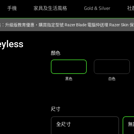
手機
家具及生活風格
Gold & Silver
社
裝：升級版教育優惠，購買指定型號 Razer Blade 電腦仲送埋 Razer Skin
yless
顏色
黑色
白色
尺寸
全尺寸
無