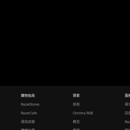
jump
to
a
slide
using
the
slide
dots.
購物指南
探索
服
RazerStores
技術
尋
RazerCafe
Chroma RGB
註
尋找店面
概念
Ra