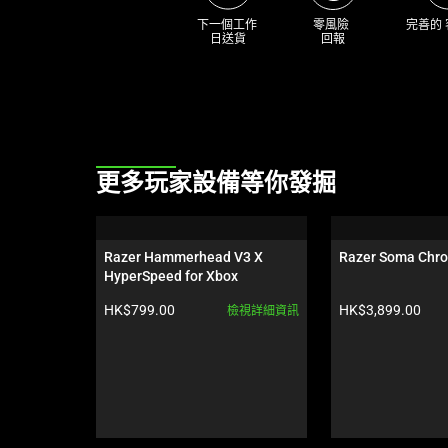
下一個工作 

零風險 

完善的
日送貨
回報
This
更多玩家設備等你發掘
is
a
carousel.
Razer Hammerhead V3 X 
Razer Soma Chr
Use
HyperSpeed for Xbox
Next
產品價格:
產品價格:
HK$799.00
HK$3,899.00
檢視詳細資訊
and
Previous
buttons
to
navigate,
or