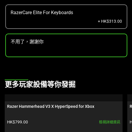
RazerCare Elite For Keyboards
+ HK$313.00
不用了，謝謝你
This
更多玩家設備等你發掘
is
a
carousel.
Razer Hammerhead V3 X HyperSpeed for Xbox
R
Use
Next
產品價格:
HK$799.00
H
檢視詳細資訊
and