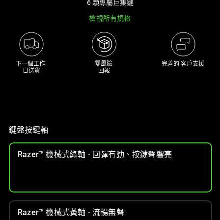
6 顆專屬巨集鍵
track
檢視所有規格
of
thumbnails
below.
Select
下一個工作 

零風險 

完善的 客戶支援
any
日送貨
回報
of
the
image
buttons
to
鍵盤按鍵軸
change
the
Razer™ 機械式綠軸 - 回彈有勁、按鍵聲響亮
main
image
above.
Razer™ 機械式黃軸 - 流暢無聲