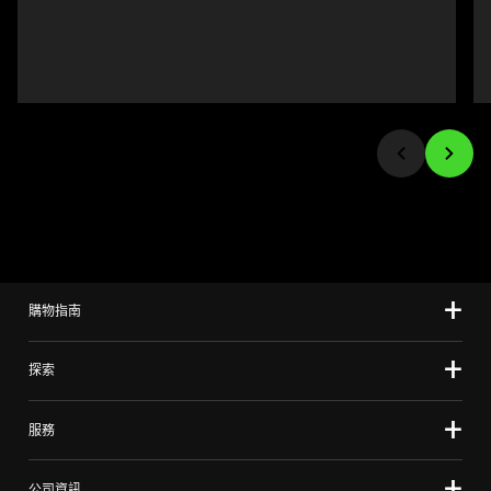
Previous
buttons
to
navigate,
or
jump
to
a
slide
using
the
slide
購物指南
dots.
探索
服務
公司資訊