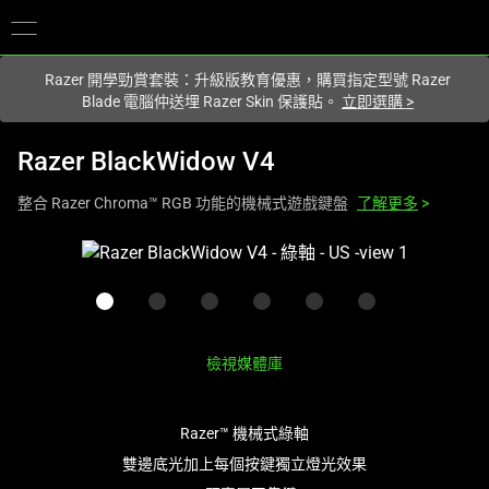
您目前在
Hong Kong (香港)
網站.
Razer 開學勁賞套裝：升級版教育優惠，購買指定型號 Razer
Blade 電腦仲送埋 Razer Skin 保護貼。
立即選購
>
Razer BlackWidow V4
整合 Razer Chroma™ RGB 功能的機械式遊戲鍵盤
了解更多
>
This
is
a
carousel
with
檢視媒體庫
one
large
image
Razer™ 機械式綠軸
and
雙邊底光加上每個按鍵獨立燈光效果
a