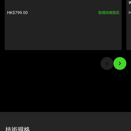
Use
W
Select
Next
any
產品價格:
HK$799.00
H
檢視詳細資訊
and
of
Previous
the
buttons
image
to
buttons
navigate,
to
or
change
jump
the
to
main
a
image
slide
above.
using
the
slide
dots.
技術規格