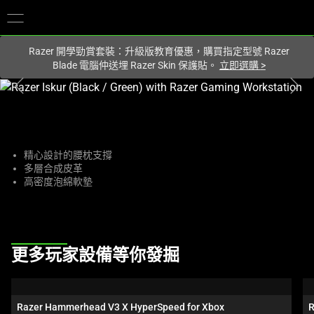
您目前在
Hong Kong (香港)
網站.
Razer 開學勁賞套裝：升級版教育優惠，購買指定型號 Razer
Blade 電腦仲送埋 Razer Skin 保護貼。
立即選購
>
This
is
a
carousel
with
精心設計的腰枕支撐
多層合成皮革
one
高密度泡綿軟墊
large
image
and
a
This
track
更多玩家設備等你發掘
is
of
a
thumbnails
carousel.
below.
Razer Hammerhead V3 X HyperSpeed for Xbox
R