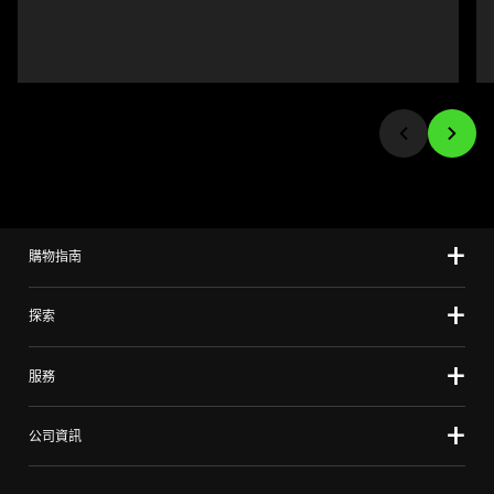
buttons
to
navigate,
or
jump
to
a
slide
using
the
購物指南
slide
dots.
探索
服務
公司資訊