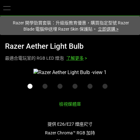
您目前在
Hong Kong (香港)
網站.
Razer 開學勁賞套裝：升級版教育優惠，購買指定型號 Razer
Blade 電腦仲送埋 Razer Skin 保護貼。
立即選購
>
Razer Aether Light Bulb
最適合電玩室的 RGB LED 燈泡
了解更多
>
This
is
a
carousel
with
檢視媒體庫
one
large
image
提供 E26/E27 燈座尺寸
and
Razer Chroma™ RGB 加持
a