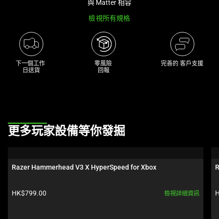
與 Matter 相容
track
檢視所有規格
of
thumbnails
below.
Select
下一個工作 

零風險 

完善的 客戶支援
any
日送貨
回報
of
the
image
buttons
This
to
更多玩家設備等你發掘
is
change
a
the
carousel.
main
Razer Hammerhead V3 X HyperSpeed for Xbox
R
Use
image
Next
above.
產品價格:
HK$799.00
H
檢視詳細資訊
and
Previous