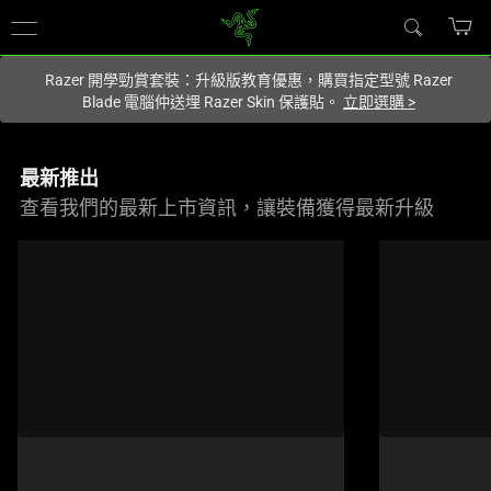
您目前在
Hong Kong (香港)
網站.
Razer 開學勁賞套裝：升級版教育優惠，購買指定型號 Razer
Blade 電腦仲送埋 Razer Skin 保護貼。
立即選購
>
最新推出
查看我們的最新上市資訊，讓裝備獲得最新升級
This
is
a
carousel
of
products.
Use
Next
and
Previous