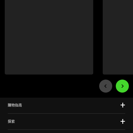
buttons
to
navigate
購物指南
探索