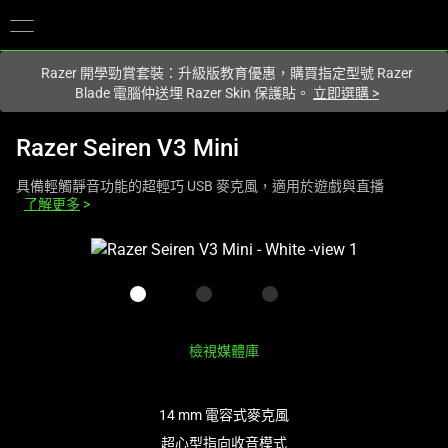
您目前在
Hong Kong (香港)
網站.
Razer 開學勁賞套裝：升級版教育優惠，購買指定型號 Razer
Blade 電腦仲送埋 Razer Skin 保護貼。
立即選購
>
Razer Seiren V3 Mini
具備輕觸靜音功能的超輕巧 USB 麥克風，適用於遊戲與直播
了解更多
>
This
is
a
carousel
with
檢視媒體庫
one
large
image
14 mm 電容式麥克風
and
超心型指向收音模式