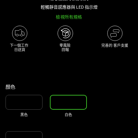
a
輕觸靜音感應器與 LED 指示燈
track
檢視所有規格
of
thumbnails
below.
Select
下一個工作 

零風險 

完善的 客戶支援
any
日送貨
回報
of
the
image
buttons
to
顏色
change
the
main
黑色
白色
image
above.