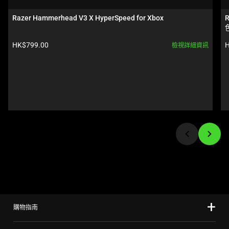
a
carousel.
Razer Hammerhead V3 X HyperSpeed for Xbox
R
Use
Next
產品價格:
HK$799.00
H
檢視詳細資訊
and
Previous
buttons
to
navigate,
or
jump
to
a
slide
using
the
slide
購物指南
dots.