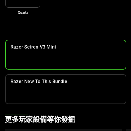
Quartz
Razer Seiren V3 Mini
Razer New To This Bundle
This
更多玩家設備等你發掘
is