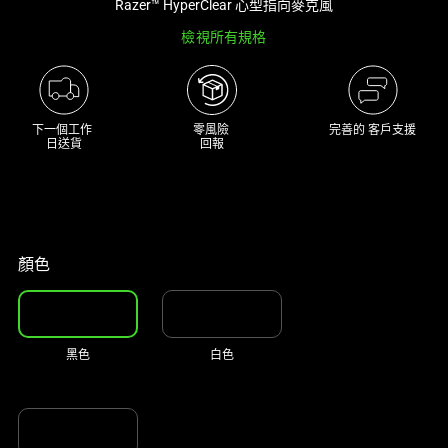
Razer™ HyperClear 心型指向麥克風
track
檢視所有規格
of
thumbnails
below.
Select
下一個工作 

零風險 

完善的 客戶支援
any
日送貨
回報
of
the
image
buttons
to
顏色
change
the
main
黑色
白色
image
above.