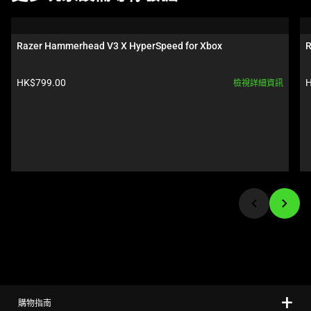
is
a
carousel.
Razer Hammerhead V3 X HyperSpeed for Xbox
R
Use
Next
產品價格:
HK$799.00
H
檢視詳細資訊
and
Previous
buttons
to
navigate,
or
jump
to
a
slide
using
the
slide
購物指南
dots.