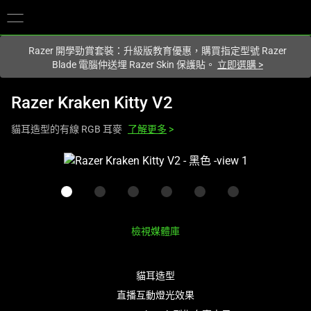
您目前在
Hong Kong (香港)
網站.
Razer 開學勁賞套裝：升級版教育優惠，購買指定型號 Razer
Blade 電腦仲送埋 Razer Skin 保護貼。
立即選購
>
Razer Kraken Kitty V2
貓耳造型的有線 RGB 耳麥
了解更多
>
This
is
a
carousel
with
檢視媒體庫
one
large
image
貓耳造型
and
直播互動燈光效果
a